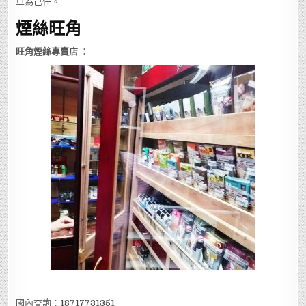
草為己任。
煙絲旺角
旺角煙絲專賣店
：
國內查詢：
18717731351