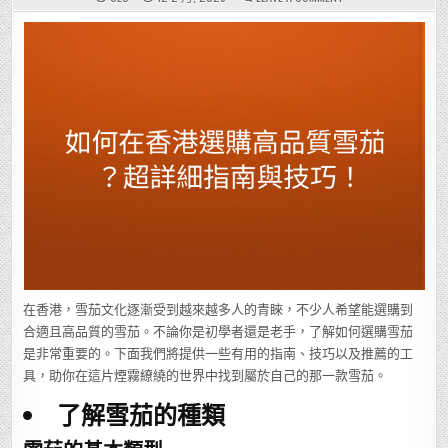
如
何
在
香
港
選
購
高
品
質
雪
茄？
超
詳
細
指
南
與
技
巧！
在香港，雪茄文化逐漸受到越來越多人的青睞，不少人希望能選購到
合適且高品質的雪茄。不論你是初學者還是老手，了解如何選購雪茄
是非常重要的。下面我們將提供一些有用的指南、技巧以及推薦的工
具，助你在這片煙霧繚繞的世界中找到屬於自己的那一款雪茄。
了解雪茄的種類