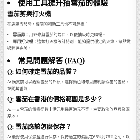
使用工具提升抽雪茄的體驗
雪茄剪與打火機
在選購雪茄時，相關的輔助工具也不可忽視：
雪茄剪
：用來修剪雪茄的端口，以便抽吸時更順暢。
專用打火機
：這類打火機設計特別，能夠提供穩定的火焰，讓點燃
過程更完美。
常見問題解答 (FAQ)
Q: 如何確定雪茄的品質？
A: 購買前可以觀察雪茄的外觀，選擇顏色均勻且無明顯瑕疵的雪茄，
並聞其香氣。
Q: 雪茄在香港的價格範圍是多少？
A: 一支雪茄的價格從數十港元到幾百港元不等，主要取決於品牌及源
產地。
Q: 雪茄應該怎麼保存？
A: 最好使用保濕盒進行保存，保持適宜的濕度在65%到75%之間，以