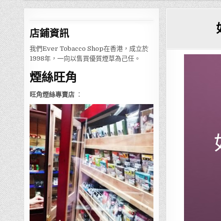
店鋪
資訊
我們Ever Tobacco Shop在香港，成立於
1998年，一向以售買優質煙草為己任。
煙絲旺角
旺角煙絲專賣店
：