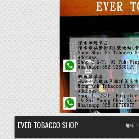
Skip
EVER TOBACCO SHOP
煙絲
to
content