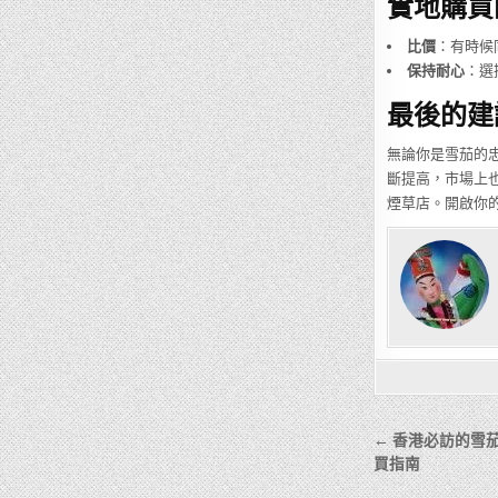
實地購買
比價
：有時候
保持耐心
：選
最後的建
無論你是雪茄的
斷提高，市場上
煙草店。開啟你
文
← 香港必訪的雪
章
買指南