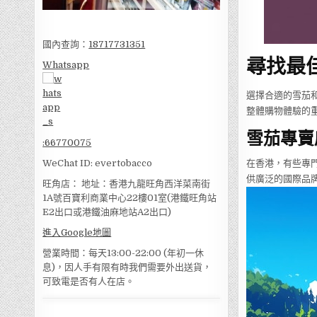
國內查詢：
18717731351
尋找最
Whatsapp
選擇合適的雪茄
整體購物體驗的
雪茄專賣
:
66770075
WeChat ID: evertobacco
在香港，有些專門
供廣泛的國際品牌，如
旺角店： 地址：香港九龍旺角西洋菜南街
1A號百寶利商業中心22樓01室(港鐵旺角站
E2出口或港鐵油麻地站A2出口)
進入Google地圖
營業時間：每天13:00-22:00 (年初一休
息)，因人手有限有時我們需要外出送貨，
可致電是否有人在店。