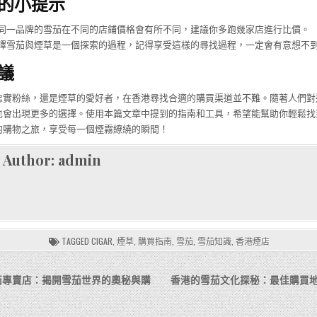
的小提示
同一品牌的雪茄在不同的店鋪價格會有所不同，建議你多跑幾家店進行比價。
擇雪茄與煙草是一個探索的過程，記得享受這樣的尋找過程，一定會有意想不
議
忠實粉絲，還是煙草的愛好者，在香港尋找合適的購買渠道並不難。隨著人們對
也會出現更多的選擇。使用本篇文章中提到的指南和工具，希望能幫助你輕鬆找
的購物之旅，享受每一個煙霧繚繞的瞬間！
Author:
admin
TAGGED
CIGAR
,
煙草
,
購買指南
,
雪茄
,
雪茄知識
,
香港煙店
茄專賣店：揭開雪茄世界的奧秘與購
香港的雪茄文化探秘：最佳購買