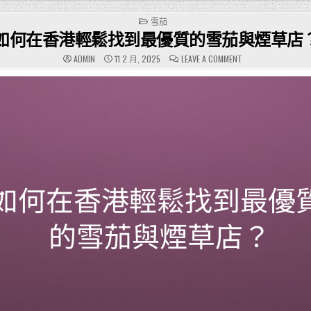
POSTED
雪茄
IN
如何在香港輕鬆找到最優質的雪茄與煙草店
ON
ADMIN
11 2 月, 2025
LEAVE A COMMENT
如
何
在
香
港
輕
鬆
找
到
最
優
質
的
雪
茄
與
煙
草
店？