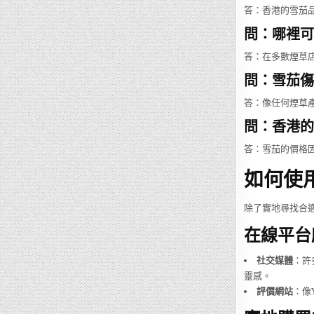
答：香港的雪茄品牌
問：哪裡可
答：在多數煙草店
問：雪茄傷
答：像任何煙草
問：香港的
答：雪茄的價格
如何使
除了實地尋找合
在線平台
社交媒體
：許
靈感。
評價網站
：像