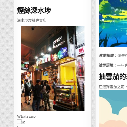
煙絲深水埗
深水埗煙絲專賣店
專業知識
：這些
試煙環境
：一些
抽雪茄的
在選擇雪茄之前
Whatsapp