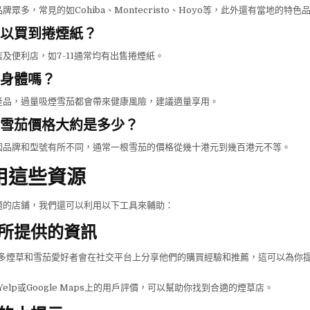
眾多，常見的如Cohiba、Montecristo、Hoyo等，此外還有當地的特色
以買到捲煙紙？
及便利店，如7-11通常均有出售捲煙紙。
身體嗎？
產品，過量吸煙雪茄都會帶來健康風險，建議適量享用。
雪茄價格大約是多少？
因品牌和型號有所不同，通常一根雪茄的價格從幾十港元到幾百港元不等。
用這些資源
適的店鋪，我們還可以利用以下工具來輔助：
所提供的資訊
多煙草和雪茄愛好者會在社交平台上分享他們的購買經驗和推薦，這可以為你
Yelp或Google Maps上的用戶評價，可以幫助你找到合適的煙草店。