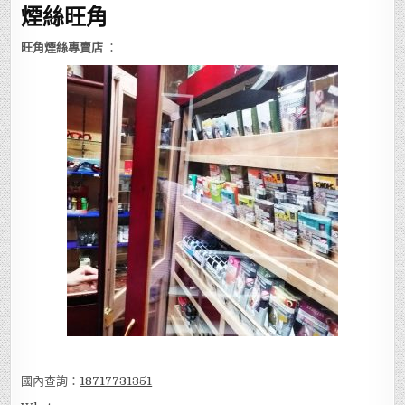
煙絲旺角
旺角煙絲專賣店
：
國內查詢：
18717731351