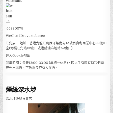
Whatsapp
:
66770075
WeChat ID: evertobacco
旺角店： 地址：香港九龍旺角西洋菜南街1A號百寶利商業中心22樓01
室(港鐵旺角站E2出口或港鐵油麻地站A2出口)
進入Google地圖
營業時間：每天13:00-22:00 (年初一休息)，因人手有限有時我們需
要外出送貨，可致電是否有人在店。
煙絲深水埗
深水埗煙絲專賣店