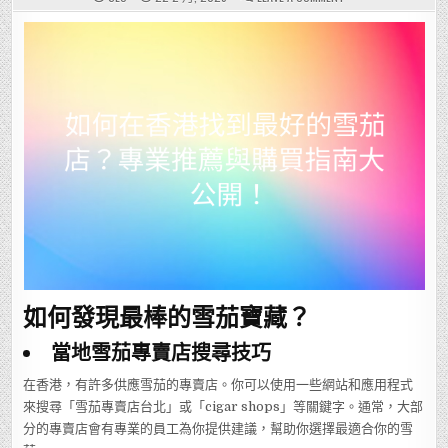
如
何
在
香
港
找
到
最
好
的
雪
茄
店？
專
業
推
薦
與
購
買
指
南
大
公
開！
如何發現最棒的雪茄寶藏？
當地雪茄專賣店搜尋技巧
在香港，有許多供應雪茄的專賣店。你可以使用一些網站和應用程式
來搜尋「雪茄專賣店台北」或「cigar shops」等關鍵字。通常，大部
分的專賣店會有專業的員工為你提供建議，幫助你選擇最適合你的雪