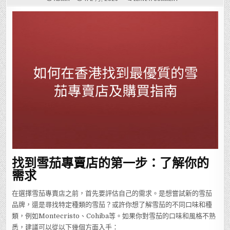
如
何
在
香
港
找
到
最
優
質
的
雪
茄
專
賣
店
及
購
買
指
南
找到雪茄專賣店的第一步：了解你的
需求
在選擇雪茄專賣店之前，首先要評估自己的需求。是想嘗試新的雪茄
品牌，還是尋找特定種類的雪茄？或許你想了解雪茄的不同口味和種
類，例如Montecristo、Cohiba等。如果你對雪茄的口味和風格不熟
悉，建議可以從以下幾個方面入手：