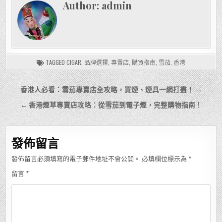
Author:
admin
TAGGED
CIGAR
,
品牌選擇
,
專賣店
,
購買指南
,
雪茄
,
香港
文
香港人必看：雪茄專賣店全攻略，買煙、煙具一網打盡！ →
章
← 香港煙草專賣店攻略：從雪茄到電子煙，完整購物指南！
導
覽
發佈留言
發佈留言必須填寫的電子郵件地址不會公開。
必填欄位標示為
*
留言
*