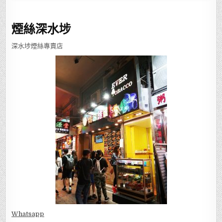
要外出送貨，可致電是否有人在店。
煙絲深水埗
深水埗煙絲專賣店