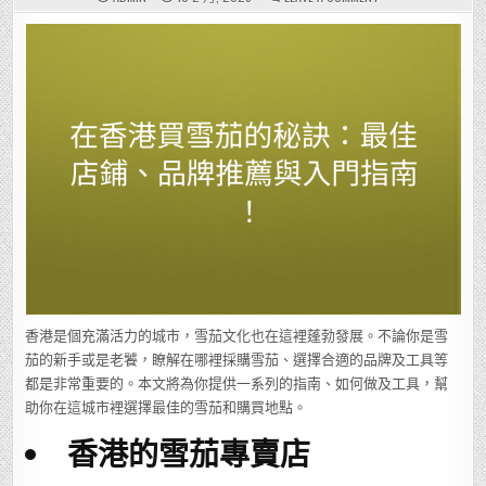
在
香
港
買
雪
茄
的
秘
訣：
最
佳
店
鋪、
品
牌
推
薦
與
入
門
指
南！
香港是個充滿活力的城市，雪茄文化也在這裡蓬勃發展。不論你是雪
茄的新手或是老饕，瞭解在哪裡採購雪茄、選擇合適的品牌及工具等
都是非常重要的。本文將為你提供一系列的指南、如何做及工具，幫
助你在這城市裡選擇最佳的雪茄和購買地點。
香港的雪茄專賣店