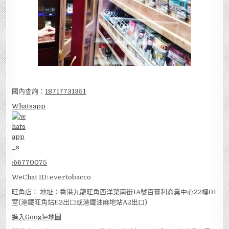
國內查詢：
18717731351
Whatsapp
:
66770075
WeChat ID: evertobacco
旺角店： 地址：香港九龍旺角西洋菜南街1A號百寶利商業中心22樓01
室(港鐵旺角站E2出口或港鐵油麻地站A2出口)
進入Google地圖