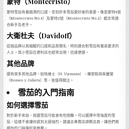
蒙特（Montecristo）
蒙特雪茄有著圓潤的口感，受到許多雪茄愛好者的喜愛。像是蒙特4號
（Montecristo No.4）及蒙特2號（Montecristo No.2）都非常適
合新手及老手。
大衛杜夫（Davidoff）
這個品牌以其細膩的口感和品質聞名，特別適合對雪茄有著高要求的
人士。其小雪茄在便利店也經常出現，迅速便捷。
其他品牌
還有很多其他品牌，如哈維士（H. Upmann）、羅密歐與茱麗葉
（Romeo y Julieta）等，皆值得關注。
雪茄的入門指南
如何選擇雪茄
對於新手來說，挑選雪茄可能會有些困難。可以選擇中等強度的雪
茄，這樣不會讓你感到太過強烈。建議去專賣店請教店員，讓他們根
據你的口味偏好來推薦。