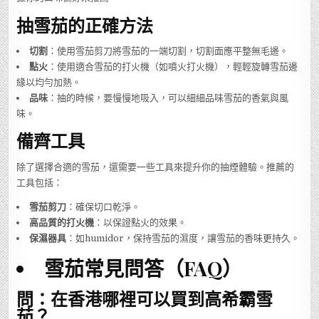
抽雪茄的正確方法
切割
：使用雪茄剪刀將雪茄的一端切割，切割面應平整無毛邊。
點火
：使用適合雪茄的打火機（如噴火打火機），輕輕旋轉雪茄邊
緣以均勻加熱。
品味
：抽的時候，要慢慢地吸入，可以細細品味雪茄的香氣與風
味。
備齊工具
除了選擇合適的雪茄，還需要一些工具來提升你的抽煙體驗。推薦的
工具包括：
雪茄剪刀
：確保切口乾淨。
高品質的打火機
：以保證點火的效果。
保濕器具
：如humidor，保持雪茄的濕度，讓雪茄的香味更持久。
雪茄常見問答（FAQ）
問：在香港哪裡可以買到高希霸雪
茄？