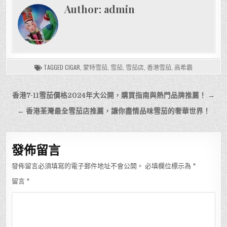
Author:
admin
TAGGED
CIGAR
,
蒙特雪茄
,
雪茄
,
雪茄店
,
香港雪茄
,
高希霸
文
香港7-11雪茄價格2024年大公開，購買指南與熱門品牌推薦！ →
章
← 香港荃灣最全雪茄店推薦，讓你盡情品味雪茄的奢華世界！
導
覽
發佈留言
發佈留言必須填寫的電子郵件地址不會公開。
必填欄位標示為
*
留言
*