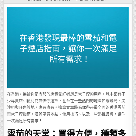
在
香
港
發
現
最
棒
的
雪
茄
和
電
子
煙
店
指
南，
讓
你
一
次
滿
足
所
有
需
在香港，無論你是雪茄的忠實愛好者還是電子煙的用戶，城中都有不
求！
少專賣店和便利商店供你選擇，甚至在一些熱門的地區如銅鑼灣、尖
沙咀與旺角等地，應有盡有。這篇文章將為你帶來最全面的香港雪茄
與電子煙指南，涵蓋購買地點、使用技巧、以及一些熱推品牌，讓你
一次滿足所有需求！
雪茄的天堂：買得方便，種類多