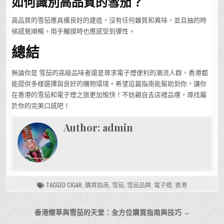
如何識別高品質的雪茄？
高品質的雪茄應具備良好的建造，沒有任何雜質和異味，並且抽的時
候感覺順暢。用手觸摸時也應感受到彈性。
總結
無論你是 雪茄的高級品味者還是尋求電子煙便利的潮流人群，香港都
能提供多樣選擇與良好的購物環境。希望這篇指南能幫助到你，讓你
在香港的雪茄和電子煙之旅更加愉快！不妨親自去店裡品嚐，尋找屬
於你的完美口感吧！
Author:
admin
TAGGED
CIGAR
,
購買指南
,
雪茄
,
雪茄品牌
,
電子煙
,
香港
文
香港煙草與雪茄的天堂：全方位購買指南與技巧 →