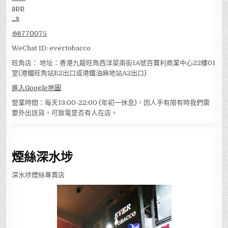
:
66770075
WeChat ID: evertobacco
旺角店： 地址：香港九龍旺角西洋菜南街1A號百寶利商業中心22樓01
室(港鐵旺角站E2出口或港鐵油麻地站A2出口)
進入Google地圖
營業時間：每天13:00-22:00 (年初一休息)，因人手有限有時我們需
要外出送貨，可致電是否有人在店。
煙絲深水埗
深水埗煙絲專賣店