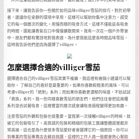
接下來，讓我告訴你一些關於如何品味villiger雪茄的技巧。對於初學
者，建議你在安靜的環境中享用，這樣可以幫助你集中注意力，感受
它的每一個層次的變化。用慢而穩的吸食方式，這樣不僅能延長吸食
的時間，還能讓香氣在口中慢慢擴散開來。我有一次在一個戶外聚會
中，朋友們都有驚訝地對我表達，為什麼我能這麼長時間品味雪茄，
這時我告訴他們是因為選擇了villiger。
怎麼選擇合適的villiger雪茄
選擇適合自己的villiger雪茄其實不複雜，我這裡有幾個小建議可以幫
助你。 了解自己的喜好是最重要的。如果你喜歡較輕柔的風味，可以
考慮villiger的「絶對」系列；而如果你喜歡更濃郁的味道，不妨試試
「貴族」系列。我一些同樣喜歡雪茄的朋友們，他們往往會把這兩種
系列混合試著吸食，這樣豐富的層次感會讓吸食過程變得更加有趣。
注意雪茄的外觀和包裝也很重要。當我第一次接觸villiger的時候，就
被它的包裝吸引了。高質感的包裝和精細的包裝工藝讓整體感覺都非
常高端，這也是為什麼很多雪茄愛好者會選擇它的一個原因。你可以
到專業的雪茄專賣店去親自挑選，這裡的工作人員一般都會熱心幫助