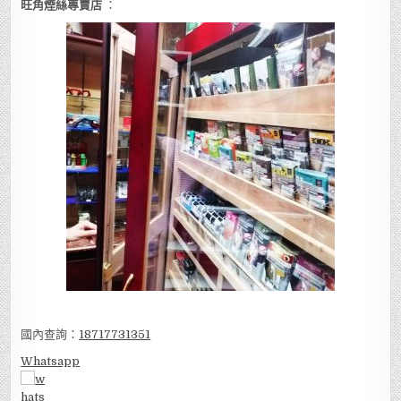
旺角煙絲專賣店
：
國內查詢：
18717731351
Whatsapp