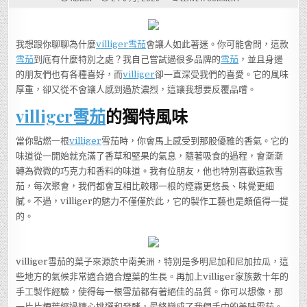
喜
歡
雪
茄
的
我想跟你聊聊為什麼
villiger
雪茄
會讓人如此著迷。你可能會問，這款
你
不
雪茄
到底有什麼特別之處？我自己嘗試過很多品牌的
雪茄
，並且身邊
可
錯
的朋友們也有各種喜好，而
villiger
卻一直深受我們的喜愛。它的風味
過；
VILLIGER
厚重，卻又從不會讓人感到過於濃烈，這讓我想要反覆品嚐。
雪
茄
villiger
雪茄
的獨特風味
讓
你
體
驗
當你點燃一根
villiger
雪茄時，你會馬上感受到那股優雅的香氣。它的
前
所
味道從一開始就充滿了香草和堅果的氣息，隨著吸食的過程，會漸漸
未
有
轉為微微的巧克力和香料的味道。我有位朋友，他也特別喜歡這款雪
的
風
茄，每次聚會，我們都會互相比較哪一根的煙霧更悠長、味覺更細
味！
膩。不過，villiger的魅力不僅僅於此，它的製作工藝也是頗值得一提
的。
villiger雪茄的葉子來源於中南美洲，特別是多明尼加和尼加拉瓜，這
些地方的氣候非常適合適合煙葉的生長。再加上villiger家族數十年的
手工製作經驗，使得每一根雪茄都有著絕佳的品質。你可以想像，那
一片片煙葉經過精心挑選和發酵，最終變成了我們手中的美味雪茄。