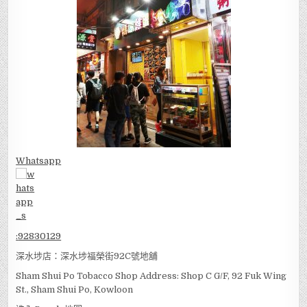
Whatsapp
:
92830129
深水埗店：深水埗福榮街92C號地舖
Sham Shui Po Tobacco Shop Address: Shop C G/F, 92 Fuk Wing
St., Sham Shui Po, Kowloon