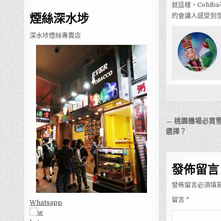
就這樣，Cohi
煙絲深水埗
的會讓人感受到
深水埗煙絲專賣店
文
← 桃園機場必買
章
選擇？
導
覽
發佈留言
發佈留言必須填
留言
*
Whatsapp