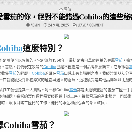
POSTED
雪茄
IN
愛雪茄的你，絕對不能錯過Cohiba的這些秘
ON
ADMIN
24 9 月, 2025
LEAVE A COMMENT
喜
愛
雪
茄
的
ohiba
這麼特別？
你，
絕
對
不
能
不是隨便可以忽視的。它起源於1966年，最初是古巴革命領袖的專屬
雪茄
，這
錯
感。當然，我們現在談論的
Cohiba
已經不僅僅是一個品牌那麼簡單，它象徵著
過
COHIBA
己收集
雪茄
的經歷，
Cohiba
的確在
雪茄
口感上有其獨到之處。我經常跟朋友分
的
這
，第一口就能感受到那種厚實的煙霧與迷人的香氣，這種感受是其他品牌難以比擬
些
秘
密！
的製作工藝也是其一大賣點。每一根Cohiba
雪茄
都是由經驗豐富的雪茄工匠一手
精挑細選。這樣的製作過程需要經過數十道工序，每根雪茄的產出都是一門藝術
遊時，親眼目睹工匠們的工作，他們的專注和耐心真的令人敬佩。
Cohiba雪茄？