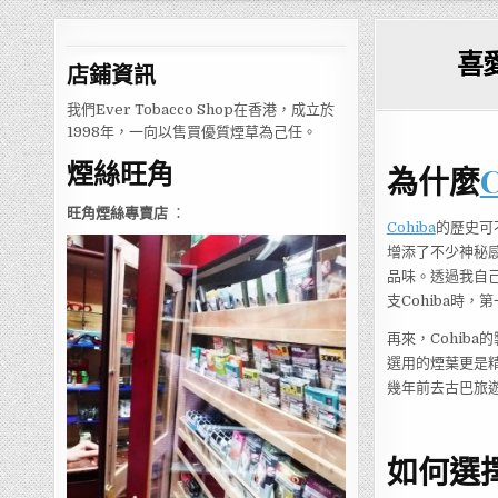
喜
店鋪
資訊
我們Ever Tobacco Shop在香港，成立於
1998年，一向以售買優質煙草為己任。
煙絲旺角
為什麼
C
旺角煙絲專賣店
：
Cohiba
的歷史可
增添了不少神秘
品味。透過我自
支Cohiba時
再來，Cohiba
選用的煙葉更是
幾年前去古巴旅
如何選擇