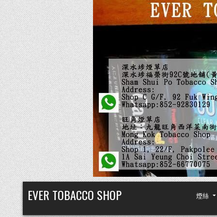
Skip
EVER TOBACCO SHOP
煙絲
to
content