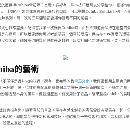
怎麼選擇Cohiba雪茄呢？其實，這裡有一些小技巧我可以分享給你。 根據你
ba。比如說，如果你喜歡較為濃烈的口感，可以選擇Cohiba Behike系列，
 Siglo系列。每一次的品味體驗都會讓你發現不同的驚喜。
式也非常重要。記得當我第一次購買Cohiba時，由於不知道要保持在適當的
可是心痛啊！所以我建議你可以考慮購買一個雪茄悶箱，保持在70%濕度的環
是沒有悶箱，請確認你的雪茄包裝是密封的，每次打開也要迅速完成，要不然就
hiba的藝術
iba不僅僅是品味它的味道，還有一套完整的品
雪茄文化
。我經常和朋友聚會的
後配上一杯威士忌，這樣的搭配真的讓整個享受提升到一個新的層次。不過要注意
影響雪茄本身的風味。像我經歷過，有次用錯了飲品，結果整根Cohiba的美
a的社群也很有趣，隨著雪茄的普及，現在有越來越多的雪茄愛好者聚集在一起，
這種活動，總能學到很多新知識和技巧，也認識到一些有趣的朋友。這就讓我意
也是一段建立友誼的旅程。