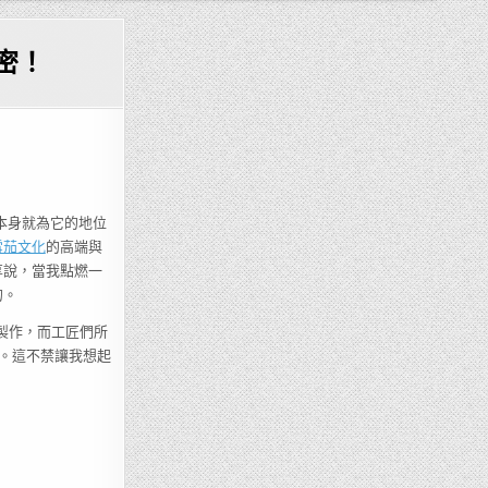
密！
本身就為它的地位
雪茄文化
的高端與
享說，當我點燃一
的。
製作，而工匠們所
。這不禁讓我想起