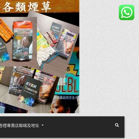
煙絲手卷煙專賣店聯絡及地址