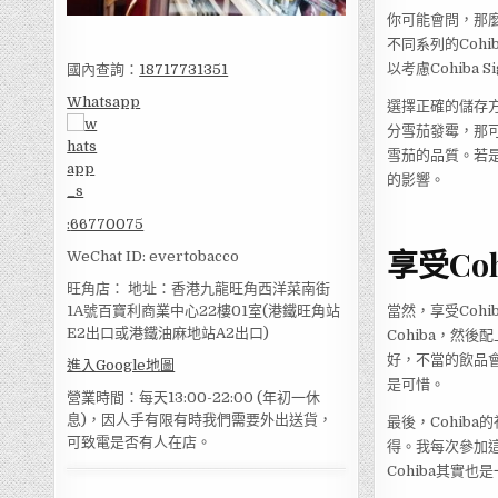
你可能會問，那麼
不同系列的Cohi
以考慮Cohiba
國內查詢：
18717731351
Whatsapp
選擇正確的儲存方
分雪茄發霉，那
雪茄的品質。若
的影響。
:
66770075
享受Co
WeChat ID: evertobacco
旺角店： 地址：香港九龍旺角西洋菜南街
當然，享受Coh
1A號百寶利商業中心22樓01室(港鐵旺角站
E2出口或港鐵油麻地站A2出口)
Cohiba，然
好，不當的飲品會
進入Google地圖
是可惜。
營業時間：每天13:00-22:00 (年初一休
息)，因人手有限有時我們需要外出送貨，
最後，Cohib
可致電是否有人在店。
得。我每次參加
Cohiba其實