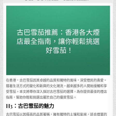
古
巴
雪
茄
推
薦：
香
港
各
大
煙
店
最
全
指
南，
讓
你
輕
鬆
挑
選
好
雪
茄！
在香港，古巴雪茄因其卓越的品質和獨特的風味，深受煙民的喜愛。
隨著生活方式的變化和新興的文化潮流，越來越多的人開始接觸和享
受雪茄。本文將帶你深入探討古巴雪茄的選擇，為你提供最佳的煙店
指南，幫助你輕鬆挑選出屬於自己的優質雪茄。
H3：古巴雪茄的魅力
古巴雪茄以其極高的品質著稱，擁有獨特的土壤和氣候，适合煙葉的