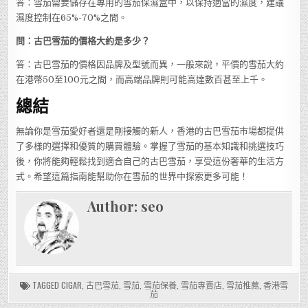
答：雪茄需要儲存在專用的雪茄保濕盒中，以保持適當的濕度，建議
濕度控制在65%-70%之間。
問：古巴雪茄的價格大約是多少？
答：古巴雪茄的價格因品牌及型號而異，一般來說，平價的雪茄大約
在港幣50至100元之間，而高端品牌則可能高達數百甚至上千。
總結
無論你是雪茄愛好者還是剛接觸的新人，香港的古巴雪茄市場都提供
了多樣的選擇和優質的購買體驗。掌握了雪茄的基本知識和挑選技巧
後，你將能夠輕鬆找到適合自己的古巴雪茄，享受這份奢華的生活方
式。希望這篇指南能幫助你在雪茄的世界中探索更多可能！
Author:
seo
TAGGED
CIGAR
,
古巴雪茄
,
雪茄
,
雪茄保養
,
雪茄專賣店
,
雪茄推薦
,
香港雪
茄