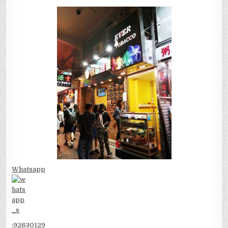
Whatsapp
:
92830129