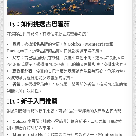
H3：如何挑選古巴雪茄
在選擇古巴雪茄時，有幾個關鍵因素需要考慮：
品牌
：選擇知名品牌的雪茄，如Cohiba、Montecristo和
Partagas等，這些品牌的品質和口感都經過市場考驗。
尺寸
：古巴雪茄的尺寸多樣，長度和直徑不同，通常以“長度 x 直
徑”的形式標示。選擇時可以根據自己的抽吸習慣和時間安排來決定。
顏色和外觀
：優質的古巴雪茄外表應該光滑且無瑕疵，色澤均勻，
表皮的油亮程度也能反映雪茄的品質。
香氣
：在選擇雪茄時，可以先聞一聞雪茄的香氣，這樣可以幫助你
判斷它的口味特性。
H3：新手入門推薦
對於剛接觸雪茄的新手來說，可以嘗試一些經典的入門款古巴雪茄：
Cohiba 小雪茄
：這款小雪茄非常適合新手，口味柔和且易於控
制，適合在短時間內享用。
Montecristo No.4
：作為最受歡迎的款式之一，Montecristo