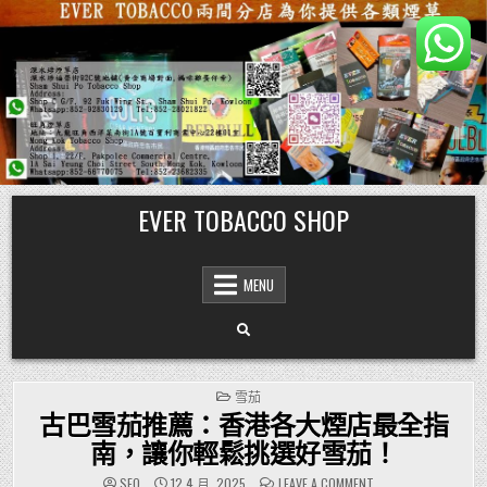
Skip
EVER TOBACCO SHOP
to
content
MENU
POSTED
雪茄
IN
古巴雪茄推薦：香港各大煙店最全指
南，讓你輕鬆挑選好雪茄！
ON
SEO
12 4 月, 2025
LEAVE A COMMENT