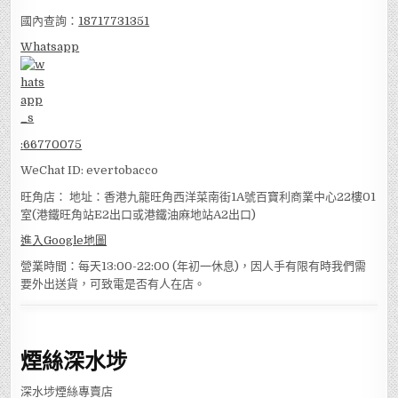
國內查詢：
18717731351
Whatsapp
:
66770075
WeChat ID: evertobacco
旺角店： 地址：香港九龍旺角西洋菜南街1A號百寶利商業中心22樓01
室(港鐵旺角站E2出口或港鐵油麻地站A2出口)
進入Google地圖
營業時間：每天13:00-22:00 (年初一休息)，因人手有限有時我們需
要外出送貨，可致電是否有人在店。
煙絲深水埗
深水埗煙絲專賣店