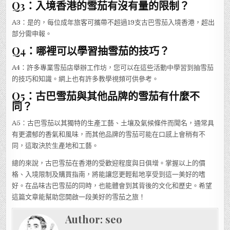
Q3：入境香港的雪茄有沒有量的限制？
A3：是的，每位成年旅客可攜帶不超過19支古巴雪茄入境香港，超出
部分需申報。
Q4：哪裡可以學習抽雪茄的技巧？
A4：許多專業雪茄店舉辦工作坊，您可以在這些活動中學習到抽雪茄
的技巧和知識。網上也有許多教學視頻可供參考。
Q5：古巴雪茄與其他品牌的雪茄有什麼不
同？
A5：古巴雪茄以其獨特的生產工藝、土壤及氣候條件而聞名，通常具
有更濃郁的香氣和風味，而其他品牌的雪茄可能在口感上會稍有不
同，這取決於生產地和工藝。
總的來說，古巴雪茄在香港的受歡迎程度與日俱增。掌握以上的價
格、入境限制及購買指南，將能讓您更輕鬆地享受到這一美好的嗜
好。在品味古巴雪茄的同時，也能體會到其背後的文化和歷史。希望
這篇文章能幫助您開啟一段美好的雪茄之旅！
Author:
seo