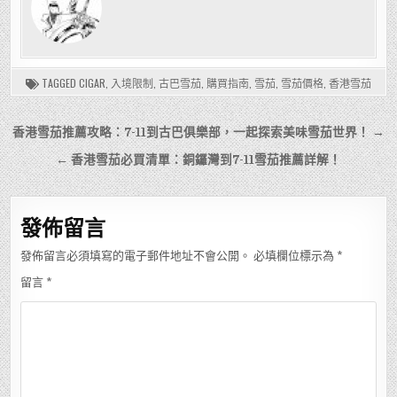
TAGGED
CIGAR
,
入境限制
,
古巴雪茄
,
購買指南
,
雪茄
,
雪茄價格
,
香港雪茄
文
香港雪茄推薦攻略：7-11到古巴俱樂部，一起探索美味雪茄世界！ →
章
← 香港雪茄必買清單：銅鑼灣到7-11雪茄推薦詳解！
導
覽
發佈留言
發佈留言必須填寫的電子郵件地址不會公開。
必填欄位標示為
*
留言
*