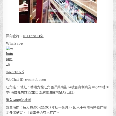
國內查詢：
18717731351
Whatsapp
:
66770075
WeChat ID: evertobacco
旺角店： 地址：香港九龍旺角西洋菜南街1A號百寶利商業中心22樓01
室(港鐵旺角站E2出口或港鐵油麻地站A2出口)
進入Google地圖
營業時間：每天13:00-22:00 (年初一休息)，因人手有限有時我們需
要外出送貨，可致電是否有人在店。