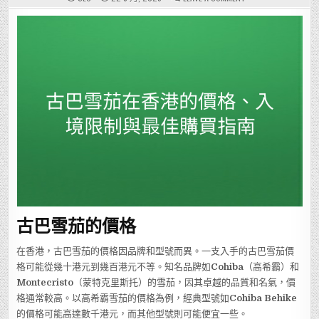
古
巴
雪
茄
在
香
港
的
價
格、
入
境
限
制
與
最
佳
購
買
指
南
古巴雪茄的價格
在香港，古巴雪茄的價格因品牌和型號而異。一支入手的古巴雪茄價
格可能從幾十港元到幾百港元不等。知名品牌如
Cohiba
（高希霸）和
Montecristo
（蒙特克里斯托）的雪茄，因其卓越的品質和名氣，價
格通常較高。以高希霸雪茄的價格為例，經典型號如
Cohiba Behike
的價格可能高達數千港元，而其他型號則可能便宜一些。