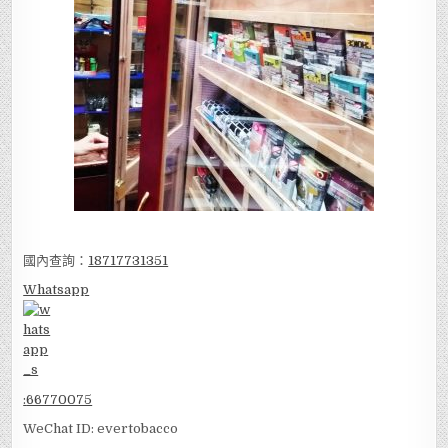
國內查詢：
18717731351
Whatsapp
:
66770075
WeChat ID: evertobacco