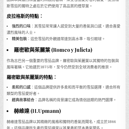
斯雪茄的獨特之處在於它們使用了高品質的煙草葉。
皮拉格斯的特點：
強烈的口味
：其雪茄常常讓人感受到大量的香氣與口感，適合喜愛
濃烈風味的人士。
精美包裝
：這些雪茄的外觀通常達到高水準，吸引眼球。
羅密歐與茱麗葉 (Romeo y Julieta)
作為古巴另一個重要的雪茄品牌，羅密歐與茱麗葉以其獨特的包裝與
風味著稱。它始建於1875年，至今仍然受到全球消費者的推崇。
羅密歐與茱麗葉的特點：
柔和的口感
：這個品牌提供許多柔和而平衡的雪茄選擇，適合所有
類型的雪茄愛好者。
經典故事結合
：品牌名稱的背景讓它成為情侶送贈的熱門選擇。
赫維達 (H.Upmann)
赫維達雪茄品牌以其精緻的風格和獨特的香氣而聞名，成立於1844
年。這個品牌所生產的雪茄通常以其果香和草本香氣聞名。