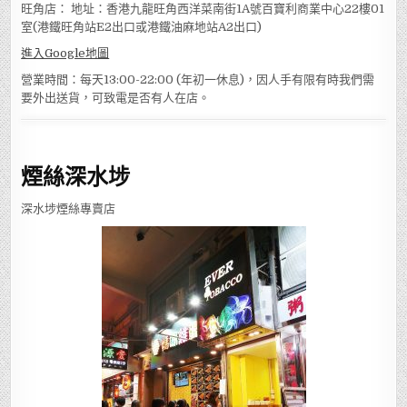
旺角店： 地址：香港九龍旺角西洋菜南街1A號百寶利商業中心22樓01
室(港鐵旺角站E2出口或港鐵油麻地站A2出口)
進入Google地圖
營業時間：每天13:00-22:00 (年初一休息)，因人手有限有時我們需
要外出送貨，可致電是否有人在店。
煙絲深水埗
深水埗煙絲專賣店