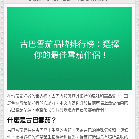
古
巴
雪
茄
品
牌
排
行
榜：
選
擇
你
的
最
佳
雪
茄
伴
侶！
在雪茄愛好者的世界裡，古巴雪茄憑藉其獨特的風味和高品質，一直
是全球雪茄愛好者的心頭好。本文將為你介紹目前市場上最受推崇的
古巴雪茄品牌，希望幫助你找到最適合自己的雪茄伴侶！
什麼是古巴雪茄？
古巴雪茄是指在古巴島上生產的雪茄，因為古巴的特殊氣候和土壤條
件，使得這裡的煙草葉生長得特別優秀，從而打造出具有獨特風味的