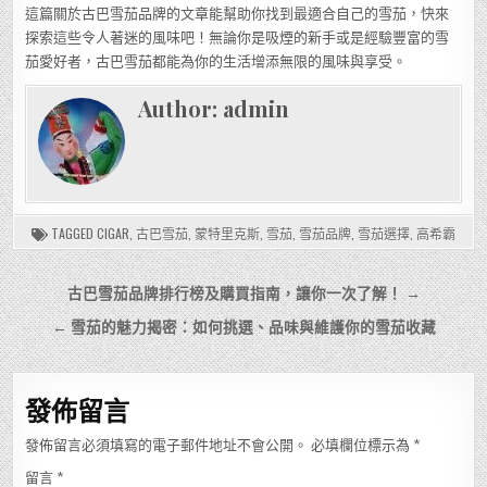
這篇關於古巴雪茄品牌的文章能幫助你找到最適合自己的雪茄，快來
探索這些令人著迷的風味吧！無論你是吸煙的新手或是經驗豐富的雪
茄愛好者，古巴雪茄都能為你的生活增添無限的風味與享受。
Author:
admin
TAGGED
CIGAR
,
古巴雪茄
,
蒙特里克斯
,
雪茄
,
雪茄品牌
,
雪茄選擇
,
高希霸
文
古巴雪茄品牌排行榜及購買指南，讓你一次了解！ →
章
← 雪茄的魅力揭密：如何挑選、品味與維護你的雪茄收藏
導
覽
發佈留言
發佈留言必須填寫的電子郵件地址不會公開。
必填欄位標示為
*
留言
*