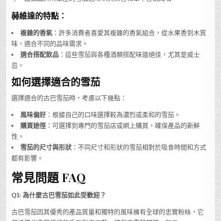
赫維達的特點：
複雜的香氣
：許多消費者喜愛其複雜的香氣組合，從水果香到木質
味，適合不同的品味需求。
適合搭配飲品
：這些雪茄與各種酒類搭配味道絕佳，尤其是威士
忌。
如何選擇適合的雪茄
選擇適合的古巴雪茄時，考慮以下幾點：
風味偏好
：根據自己的口味選擇較為濃烈或柔和的雪茄。
購買途徑
：可選擇到專門的雪茄店或網上購買，確保產品的新鮮
性。
雪茄的尺寸與形狀
：不同尺寸和形狀的雪茄相對於吸食時間和方式
都有影響。
常見問題 FAQ
Q1: 為什麼古巴雪茄如此受歡迎？
古巴雪茄因其優秀的產品質量和獨特的風味擁有全球的忠實粉絲，它