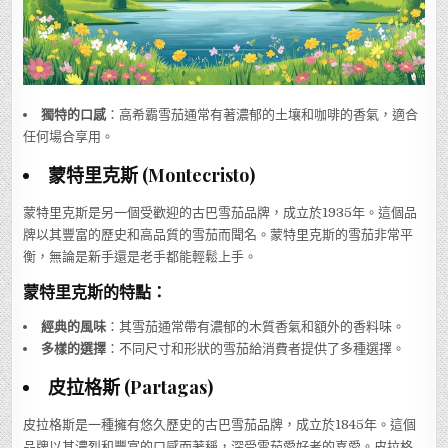
獨特的口感
：高希霸雪茄通常有著濃郁的土壤和咖啡的香氣，適合
任何場合享用。
蒙特里克斯 (Montecristo)
蒙特里克斯是另一個受歡迎的古巴雪茄品牌，成立於1935年。這個品
牌以其豐富的歷史和高品質的雪茄而聞名。蒙特里克斯的雪茄非常平
衡，無論是新手還是老手都能輕鬆上手。
蒙特里克斯的特點：
經典的風味
：其雪茄通常帶有濃郁的木質香氣和額外的香料味。
多樣的選擇
：不同尺寸和形狀的雪茄給消費者提供了多種選擇。
皮拉格斯 (Partagas)
皮拉格斯是一種擁有悠久歷史的古巴雪茄品牌，成立於1845年。這個
品牌以其濃烈和豐富的口感而著稱，深受雪茄愛好者的喜愛。皮拉格