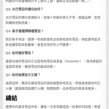
們通常代表著傳統的手工製作工藝，讓每支雪茄都獨一無二。
Q2: 古巴雪茄的價位如何？
古巴雪茄的價位差異較大，從幾十到幾百美元不等，根據品牌、型號
和購買地點而異。
Q3: 新手應選擇哪種雪茄？
對於新手來說，選擇一些相對柔和且容易吸食的雪茄，例如蒙特里克
斯或羅密歐與茱麗葉，會是非常好的入門選擇。
Q4: 如何儲存雪茄？
最適合儲存雪茄的方法是使用雪茄保濕盒（Humidor），保持適當的
溫度和濕度，確保雪茄的最佳狀態。
Q5: 如何抽雪茄才正確？
抽雪茄時，應該先確保雪茄的頭部被整齊地剪去，然後使用適合的打
火機（建議使用氣體打火機）輕輕點燃，品味雪茄的香氣與風味。
總結
選擇你的最佳雪茄伴侶，讓每一次享受都成為一段美好的回憶。希望