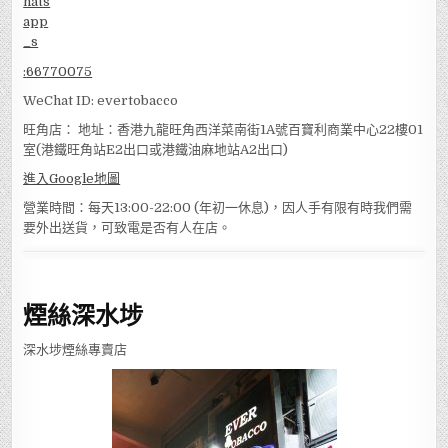
:
66770075
WeChat ID: evertobacco
旺角店： 地址：香港九龍旺角西洋菜南街1A號百寶利商業中心22樓01
室(港鐵旺角站E2出口或港鐵油麻地站A2出口)
進入Google地圖
營業時間：每天13:00-22:00 (年初一休息)，因人手有限有時我們需
要外出送貨，可致電是否有人在店。
煙絲深水埗
深水埗煙絲專賣店