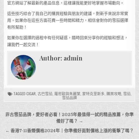
官方網站了解最新的產品信息，這樣讓我能更好地掌握市場動向。
這些技巧綜合了我自己的購買經驗與朋友的建議，對新手來說非常實
用。如果你在這些方面花費一些時間和精力，相信會對你的雪茄選擇
有所幫助！
如果你在選擇的過程中有任何疑惑，隨時回來分享你的經驗和想法，
讓我們一起交流！
Author:
admin
TAGGED
CIGAR
,
古巴雪茄
,
羅密歐與朱麗葉
,
蒙特克里斯多
,
購買攻略
,
雪茄
,
雪茄品牌
文
非古雪茄品牌，愛好者必看！2025年最值得一試的精品推薦，你準
章
備好了嗎？ →
導
← 香港7-11香煙價格2024年｜你準備好面對價格上漲的衝撃了嗎？