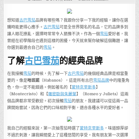
古
巴
雪
茄
品
想知道
古巴雪茄
品牌有哪些嗎？我跟你分享一下我的經驗，讓你在選
牌
到
購時能更得心應手。
古巴雪茄
可是全世界聞名的名品，它的品牌多到
底
有
讓人眼花撩亂，選擇時常常令人猶豫不決。作為一個
雪茄
愛好者，我
哪
些？
曾經在初學階段也遇到這樣的困擾，今天就來幫你破解這個難題，讓
你
不
你選到最適合自己的
雪茄
。
知
道
了解
古巴雪茄
的經典品牌
的
顶
级
选
择
在我接觸
雪茄
的時候，先了解一下
古巴雪茄
的幾個經典品牌是相當重
和
要的。像是
哈班諾
（Habanos），這是所有古巴
雪茄品牌
中的隆重角
购
买
色，你一定不能錯過。例如著名的【
蒙特克里斯多
】
攻
略！
（Montecristo）和【
羅密歐與朱麗葉
】（Romeo y Julieta）這兩
個品牌都非常受歡迎。初次接觸
雪茄
的朋友，我建議可以從這兩一品
牌開始嘗試，因為它們的口味相對平衡，適合各種水平的愛好者。
我自己的經驗來說，第一次抽雪茄時選了
蒙特克里斯多
，味道醇厚卻
不過於刺激，讓我瞬間愛上了這種悠閒的享受。我有朋友第一次選擇