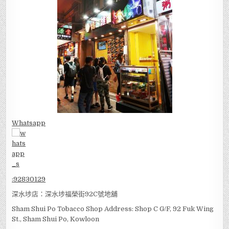
Whatsapp
:
92830129
深水埗店：深水埗福榮街92C號地舖
Sham Shui Po Tobacco Shop Address: Shop C G/F, 92 Fuk Wing
St., Sham Shui Po, Kowloon