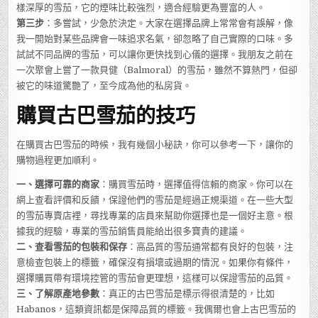
樣深厚的雪茄，它的煙味比較強烈，適合經驗更為豐富的人。
第三步
：多嘗試，少急於決定。大家在選擇品牌上常常會有誤解，像
我一開始對某些品牌會一味追求名氣，卻忽略了自己實際的口味。多
試試不同品牌的雪茄，可以讓你更快找到心儀的選擇。我朋友之前在
一次聚會上嘗了一款貝健（Balmoral）的雪茄，雖然不算熱門，但卻
被它的味道驚艷了，至今成為他的私房貨。
購買古巴雪茄的技巧
在購買古巴雪茄的時候，我有幾個小秘訣，你可以參考一下，讓你的
購物過程更加順利。
一、選擇可靠的商家
：購買雪茄時，選擇值得信賴的商家。你可以在
網上查看評價和反饋，保證他們的雪茄是經過正規渠道。在一些大型
的雪茄專賣店裡，尋找專業的店員來幫助你選擇也是一個好主意。根
據我的經驗，專業的雪茄銷售員能給出很多寶貴的建議。
二、查看雪茄的包裝和保存
：高品質的雪茄通常都有良好的包裝，注
意檢查包裝上的標籤，確保沒有損壞或過期的情況。如果你有條件，
選擇購買帶有環境控管的雪茄會更理想，這樣可以保證雪茄的品質。
三、了解原產地參數
：真正的古巴雪茄是標示得很清楚的，比如
Habanos，這類資訊都是保障品質的標籤。我偶爾也會上古巴雪茄的