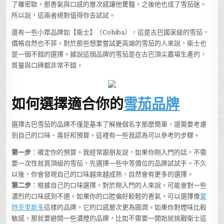
了羅密歐，那香氣與口感的層次感讓他驚豔，之後他也成了雪茄迷。
所以說，這兩者絕對值得你去試試。
還有一些小眾品牌如【衛士】（Cohiba），這是古巴國家級的雪茄，
價格自然也不菲。對於那些想要嘗試更高端的雪茄的人來說，衛士也
是一個不錯的選擇。據說這個品牌的雪茄是在古巴頂尖農場生產的，
質量與口碑都非常不錯。
如何選擇適合你的
雪茄品牌
選擇古巴雪茄的品牌不僅是基本了解幾個名字那麼簡單，還需要考慮
到自己的口味、喜好和預算。這裡有一些我認為可以參考的步驟。
第一步
：確定你的預算。我經常跟朋友說，如果你剛入門的話，不需
要一次性就買頂級的雪茄，先選擇一些中等價位的品牌試試手。不久
以後，你會發現自己的口味越來越成熟，自然會有更多的選擇。
第二步
：根據自己的口味選擇。對於剛入門的人來說，可能會對一些
濃烈的口味感到不適。如果你的口腔偏好較輕的香氣，可以選擇像
蒙
特克里斯多
這樣的品牌，它的口感層次更為圓潤。如果你對煙味比較
敏感，那就要避開一些濃煙的品牌，比如不需要一開始就挑戰衛士這