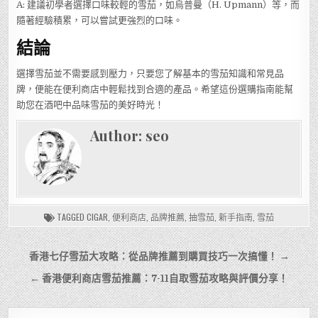
A: 建議初學者選擇口味較輕的雪茄，如烏普曼（H. Upmann）等，而
隨著經驗積累，可以嘗試更強烈的口味。
結論
選擇雪茄並不需要感到壓力，只要您了解基本的雪茄知識和常見品
牌，便能在便利商店中輕鬆找到合適的產品。希望這份選購指南能幫
助您在酒吧中品味雪茄的美好時光！
Author:
seo
TAGGED
CIGAR
,
便利商店
,
品牌推薦
,
抽雪茄
,
新手指南
,
雪茄
文
香港七仔雪茄大攻略：從品牌推薦到購買技巧一次搞懂！ →
章
← 香港便利商店雪茄推薦：7-11自取雪茄攻略與評價分享！
導
覽