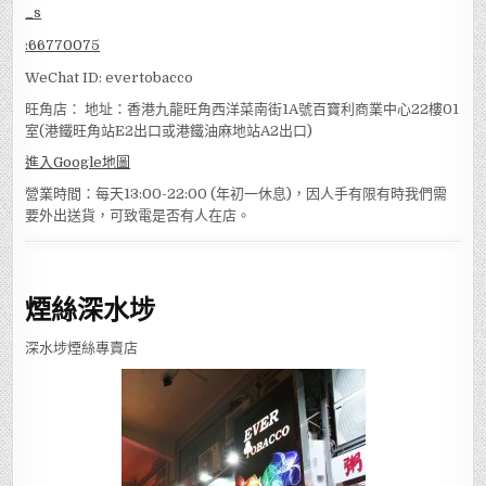
:
66770075
WeChat ID: evertobacco
旺角店： 地址：香港九龍旺角西洋菜南街1A號百寶利商業中心22樓01
室(港鐵旺角站E2出口或港鐵油麻地站A2出口)
進入Google地圖
營業時間：每天13:00-22:00 (年初一休息)，因人手有限有時我們需
要外出送貨，可致電是否有人在店。
煙絲深水埗
深水埗煙絲專賣店