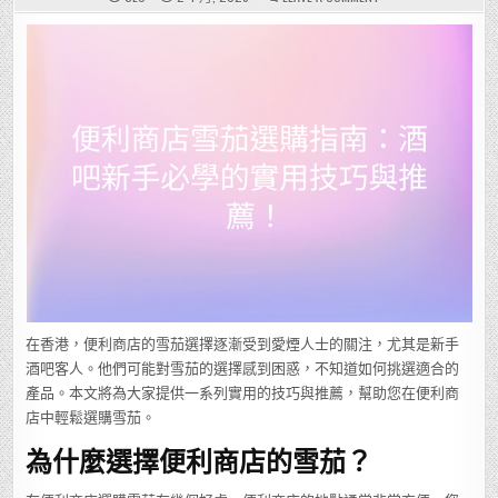
便
利
商
店
雪
茄
選
購
指
南：
酒
吧
新
手
必
學
的
實
用
技
巧
與
推
薦！
在香港，便利商店的雪茄選擇逐漸受到愛煙人士的關注，尤其是新手
酒吧客人。他們可能對雪茄的選擇感到困惑，不知道如何挑選適合的
產品。本文將為大家提供一系列實用的技巧與推薦，幫助您在便利商
店中輕鬆選購雪茄。
為什麼選擇便利商店的雪茄？