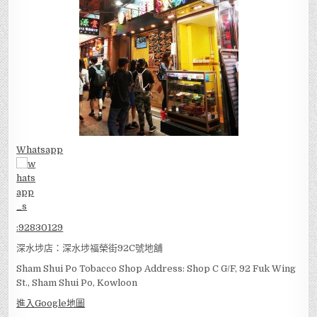
Whatsapp
:
92830129
深水埗店：深水埗福榮街92C號地舖
Sham Shui Po Tobacco Shop Address: Shop C G/F, 92 Fuk Wing
St., Sham Shui Po, Kowloon
進入Google地圖