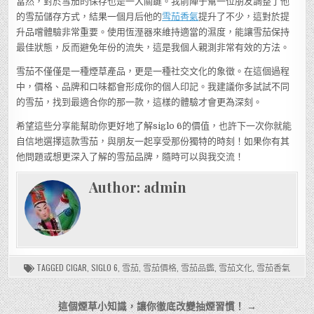
當然，對於雪茄的保存也是一大關鍵。我前陣子幫一位朋友調整了他
的雪茄儲存方式，結果一個月后他的
雪茄香氣
提升了不少，這對於提
升品嚐體驗非常重要。使用恆溼器來維持適當的濕度，能讓雪茄保持
最佳狀態，反而避免年份的流失，這是我個人親測非常有效的方法。
雪茄不僅僅是一種煙草產品，更是一種社交文化的象徵。在這個過程
中，價格、品牌和口味都會形成你的個人印記。我建議你多試試不同
的雪茄，找到最適合你的那一款，這樣的體驗才會更為深刻。
希望這些分享能幫助你更好地了解siglo 6的價值，也許下一次你就能
自信地選擇這款雪茄，與朋友一起享受那份獨特的時刻！如果你有其
他問題或想更深入了解的雪茄品牌，隨時可以與我交流！
Author:
admin
TAGGED
CIGAR
,
SIGLO 6
,
雪茄
,
雪茄價格
,
雪茄品鑑
,
雪茄文化
,
雪茄香氣
文
這個煙草小知識，讓你徹底改變抽煙習慣！ →