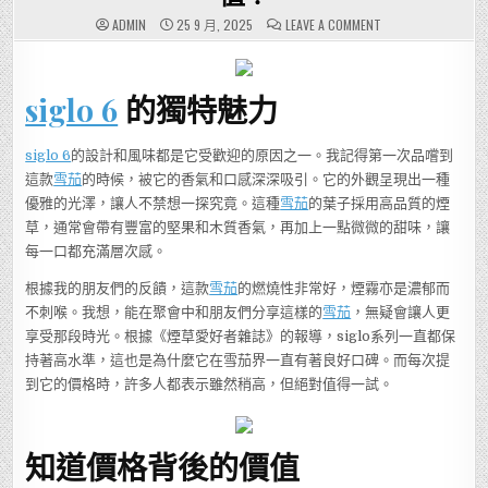
ON
ADMIN
25 9 月, 2025
LEAVE A COMMENT
你
知
道
嗎？
2025
siglo 6
的獨特魅力
年
SIGLO
6
的
價
siglo 6
的設計和風味都是它受歡迎的原因之一。我記得第一次品嚐到
格
這款
雪茄
的時候，被它的香氣和口感深深吸引。它的外觀呈現出一種
讓
人
優雅的光澤，讓人不禁想一探究竟。這種
雪茄
的葉子採用高品質的煙
驚
訝，
草，通常會帶有豐富的堅果和木質香氣，再加上一點微微的甜味，讓
讓
我
每一口都充滿層次感。
們
一
起
根據我的朋友們的反饋，這款
雪茄
的燃燒性非常好，煙霧亦是濃郁而
探
索
不刺喉。我想，能在聚會中和朋友們分享這樣的
雪茄
，無疑會讓人更
這
享受那段時光。根據《煙草愛好者雜誌》的報導，siglo系列一直都保
款
雪
持著高水準，這也是為什麼它在雪茄界一直有著良好口碑。而每次提
茄
的
到它的價格時，許多人都表示雖然稍高，但絕對值得一試。
價
值！
知道價格背後的價值