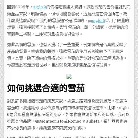
回到2025年，
siglo 6
的價格確實讓人驚訝。這款雪茄的售价相對於同
類產品來說，明顯偏高，但你可能會發現，這竟然是它價值所在。為
什麼我這麼說呢？ 流行的雪茄通常是稀缺的，而
siglo 6
采用了限量的
煙葉，這直接影響了其價格。 製作雪茄的工藝十分講究，從煙葉的培
育到手工捲製，工序繁瑣且极具技術含量。
如此高價的雪茄，也有人提出了一些擔憂，例如價格是否真的反映了
產品的質量。根據我的觀察，這款雪茄的使用者普遍給予了正面評
價。其實，除了單純的價格以外，重要的是你對雪茄的理解與選擇。
你越熟悉雪茄這個世界，自然就會知道哪些產品值得投資。
如何挑選合適的雪茄
對於許多剛接觸雪茄的朋友來說，挑選之路可能會感到迷茫。在選擇
雪茄時，我建議你可以依據自身的口味和需求進行選擇。比如，siglo
6適合那種喜歡濃郁味道的朋友，如果你喜歡清新柔和的口感，我可以
推薦其他品牌，如Montecristo或Romeo y Julieta。這些品牌也有
不少優良的選擇，能夠滿足不同層次的口味。