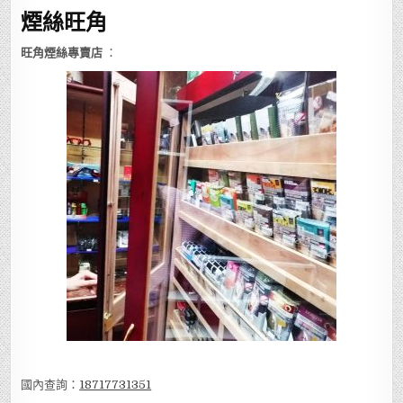
煙絲旺角
旺角煙絲專賣店
：
國內查詢：
18717731351