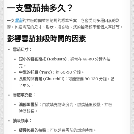
知
一支雪茄抽多久？
道
一
支
雪
茄
一支
雪茄
的抽吸時間並無絕對的標準答案，它會受到多種因素的影
抽
多
響，包括雪茄的尺寸、形狀、填充物、您的抽吸頻率和個人喜好等。
久？
影響雪茄抽吸時間的因素
雪茄尺寸：
短小的羅布斯托 (Robusto)
：通常在 45-60 分鐘內抽
完。
中型的托羅 (Toro)
：約 60-90 分鐘。
長型的邱吉爾 (Churchill)
：可能需要 90-120 分鐘，甚
至更久。
雪茄填充物：
濃郁型雪茄
：由於填充物密度高，燃燒速度較慢，抽吸
時間較長。
抽吸頻率：
緩慢悠長的抽吸
：可以延長雪茄的燃燒時間。