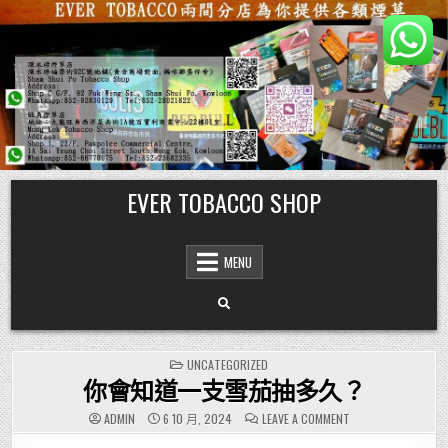
Skip
EVER TOBACCO SHOP
to
content
MENU
POSTED
UNCATEGORIZED
IN
你會知道一支雪茄抽多久？
ON
ADMIN
6 10 月, 2024
LEAVE A COMMENT
你
會