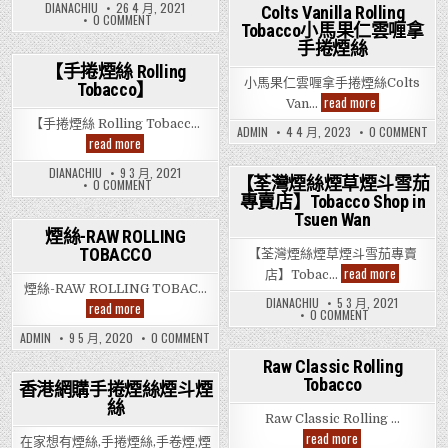
捲
DIANACHIU
26 4 月, 2021
絲
Colts Vanilla Rolling
煙
ON
0 COMMENT
絲,
Tobacco小馬果仁雲喱拿
【CHOICE
Choice
手
手捲煙絲
Rolling
捲
Tobacco】
煙
【手捲煙絲 Rolling
絲,
小馬果仁雲喱拿手捲煙絲Colts
Tobacco】
Posted
CHOICE
Colts
read more
ROLLING
Van…
in
Vanilla
TOBACCO】
【手捲煙絲 Rolling Tobacc…
Rolling
ON
ADMIN
4 4 月, 2023
0 COMMENT
Tobacco
【手
read more
COL
小
捲
VAN
馬
ROL
煙
DIANACHIU
9 3 月, 2021
果
TOB
絲
【荃灣煙絲煙草煙斗雪茄
ON
0 COMMENT
仁
小
Rolling
【手
專賣店】Tobacco Shop in
Posted
馬
雲
Tobacco】
捲
果
喱
Tsuen Wan
煙
in
仁
拿
絲
煙絲-RAW ROLLING
雲
手
ROLLING
喱
TOBACCO
【荃灣煙絲煙草煙斗雪茄專賣
捲
Posted
TOBACCO】
拿
煙
【荃
read more
手
店】Tobac…
in
絲
灣
捲
煙絲-RAW ROLLING TOBAC…
煙
煙
DIANACHIU
5 3 月, 2021
煙
read more
絲
絲
ON
0 COMMENT
絲-
煙
【荃
RAW
草
ON
灣
ADMIN
9 5 月, 2020
0 COMMENT
ROLLING
煙
煙
煙
TOBACCO
絲-
絲
斗
Raw Classic Rolling
RAW
煙
雪
Tobacco
ROLLING
Posted
草
茄
香港網購手捲煙絲煙斗煙
TOBACCO
煙
專
in
絲
Posted
斗
賣
Raw Classic Rolling …
雪
店】
in
茄
Raw
read more
Tobacco
在家想有煙絲,手捲煙絲,手卷煙,煙
專