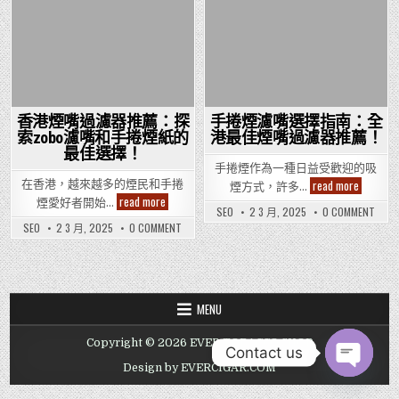
Posted
Posted
in
in
香港煙嘴過濾器推薦：探
手捲煙濾嘴選擇指南：全
索zobo濾嘴和手捲煙紙的
港最佳煙嘴過濾器推薦！
最佳選擇！
手捲煙作為一種日益受歡迎的吸
手
read more
在香港，越來越多的煙民和手捲
煙方式，許多…
捲
香
read more
煙愛好者開始…
煙
港
ON
SEO
2 3 月, 2025
0 COMMENT
濾
手
煙
ON
SEO
2 3 月, 2025
0 COMMENT
嘴
捲
嘴
香
選
煙
過
港
擇
濾
濾
煙
指
嘴
器
嘴
選
南：
推
過
擇
全
濾
薦：
指
港
器
探
南：
MENU
最
推
索
全
佳
薦：
zobo
港
探
煙
濾
最
Copyright © 2026 EVER TOBACCO SHOP
索
嘴
嘴
佳
Contact us
ZOBO
過
煙
和
濾
濾
Design by EVERCIGAR.COM
嘴
手
嘴
器
OPEN
過
捲
和
推
CHATY
濾
煙
手