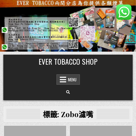
Skip
EVER TOBACCO SHOP
to
content
MENU
標籤:
Zobo濾嘴