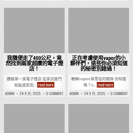
在
在
著
等
内，
電
400
身
你！
著
你
子
米
邊
你
知
煙？
以
找
道
内，
這
電
Posted
你
Posted
子
哪
些
知
煙
家
便
in
in
道
這
電
利
哪
些
子
店
家
便
煙
讓
電
利
店
你
子
店
最
驚
煙
讓
受
喜
店
你
歡
連
最
驚
迎
連！
受
喜
嗎？
歡
連
我隨便走了400公尺，竟
正在考慮使用vapor的小
迎
連
然找到兩家超讚的電子煙
夥伴們，這些你必須知道
嗎？
店！
的秘密別錯過！
體驗第一家電子煙店 這家店進門
瞭解vapor與雪茄的關係 你知道
我
正
read more
read more
就能感受到…
嗎？v…
隨
在
便
考
ON
ON
ADMIN
24 9 月, 2025
0 COMMENT
ADMIN
24 9 月, 2025
0 COMMENT
走
慮
我
正
了
使
隨
在
400
用
便
考
公
vapor
走
慮
尺，
了
的
使
Posted
400
Posted
用
竟
小
公
VA
然
夥
in
in
尺，
的
找
伴
竟
小
到
們，
然
夥
兩
這
找
伴