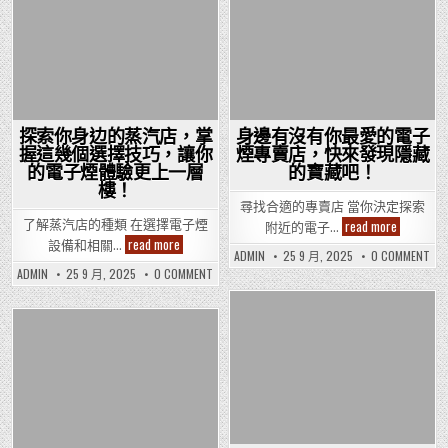
Posted
Posted
in
in
探索你身边的蒸汽店，掌
身邊有沒有你最愛的電子
握這幾個選擇技巧，讓你
煙專賣店，快來發現隱藏
的電子煙體驗更上一層
的寶藏吧！
樓！
尋找合適的專賣店 當你決定探索
身
read more
了解蒸汽店的種類 在選擇電子煙
附近的電子…
邊
探
read more
設備和相關…
有
索
ON
ADMIN
25 9 月, 2025
0 COMMENT
沒
身
你
ON
ADMIN
25 9 月, 2025
0 COMMENT
有
邊
身
探
你
有
边
索
最
沒
的
你
愛
有
蒸
身
Posted
你
的
汽
边
最
電
Posted
的
店，
in
愛
子
蒸
掌
的
in
煙
汽
握
電
專
店，
這
子
掌
賣
幾
煙
握
店，
個
專
這
快
賣
選
幾
來
店
擇
個
發
快