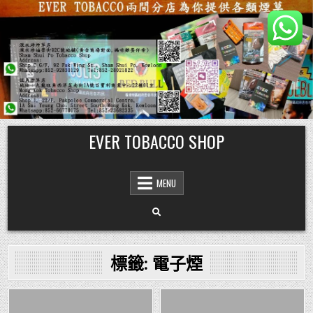
Skip
EVER TOBACCO SHOP
to
content
MENU
標籤:
電子煙