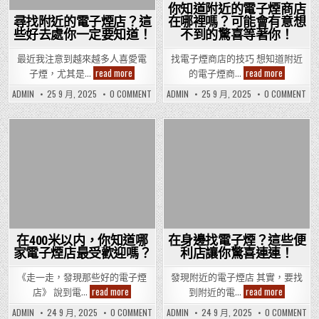
技
選
現
來
你知道附近的電子煙商店
巧，
擇
隱
發
讓
技
尋找附近的電子煙店？這
在哪裡嗎？可能會有意想
現
藏
你
巧，
隱
些好去處你一定要知道！
不到的驚喜等著你！
的
讓
的
藏
寶
你
電
的
藏
的
子
寶
最近我注意到越來越多人喜愛電
找電子煙商店的技巧 想知道附近
吧！
電
煙
藏
尋
你
子
read more
read more
子煙，尤其是…
的電子煙商…
體
吧
煙
找
知
驗
體
附
道
ON
ON
更
ADMIN
25 9 月, 2025
0 COMMENT
ADMIN
25 9 月, 2025
0 COMMENT
驗
近
附
尋
你
上
更
的
近
找
知
一
上
電
的
附
道
層
一
子
電
近
附
樓！
層
煙
的
子
近
樓！
Posted
電
Posted
的
店？
煙
子
電
這
商
in
in
煙
子
些
店
店？
煙
好
在
這
商
去
哪
些
店
處
裡
好
在
你
嗎？
去
哪
一
可
處
裡
定
能
你
嗎
要
會
一
可
知
有
定
能
在400米以内，你知道哪
在身邊找電子煙？這些便
道！
要
意
會
家電子煙店最受歡迎嗎？
利店讓你驚喜連連！
知
有
想
道！
意
不
想
到
《走一走，發現那些好的電子煙
發現附近的電子煙店 其實，要找
不
的
在
在
到
read more
read more
店》 說到電…
到附近的電…
驚
的
400
身
喜
驚
米
邊
ON
ON
等
ADMIN
24 9 月, 2025
0 COMMENT
ADMIN
24 9 月, 2025
0 COMMENT
喜
以
找