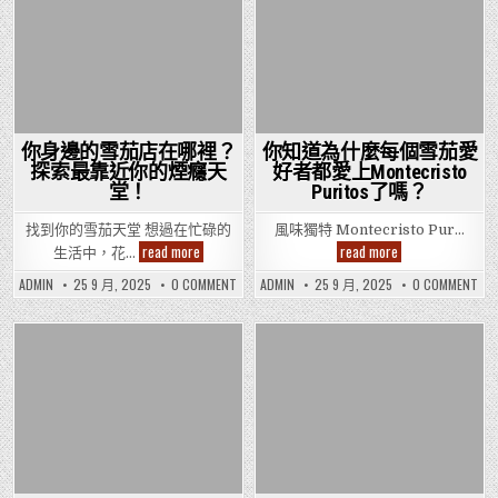
Posted
Posted
in
in
你身邊的雪茄店在哪裡？
你知道為什麼每個雪茄愛
探索最靠近你的煙癮天
好者都愛上Montecristo
堂！
Puritos了嗎？
找到你的雪茄天堂 想過在忙碌的
風味獨特 Montecristo Pur…
你
你
read more
read more
生活中，花…
身
知
邊
道
ON
ON
ADMIN
25 9 月, 2025
0 COMMENT
ADMIN
25 9 月, 2025
0 COMMENT
的
為
你
你
雪
什
身
知
茄
麼
邊
道
店
每
的
為
在
雪
個
什
Posted
茄
Posted
麼
哪
雪
店
每
裡？
茄
in
in
在
個
探
愛
哪
雪
索
好
裡？
茄
最
者
探
愛
靠
都
索
好
近
愛
最
者
你
上
靠
都
的
Montecristo
近
愛
煙
Puritos
你
上