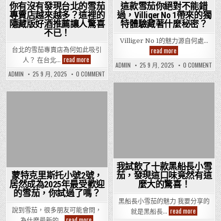
癮
了
的
MO
你有沒有發現台北的雪茄
這款雪茄你絕對不能錯
天
煙
嗎？
PU
專賣店越來越多？這裡的
過，Villiger No 1帶來的獨
癮
了
堂！
天
嗎
隱藏版好酒推薦讓人驚喜
特體驗藏著什麼秘密？
堂！
不已！
Villiger No 1的魅力源自何處…
這
read more
台北的雪茄專賣店為何如此吸引
款
你
read more
人？ 在台北…
雪
有
ON
ADMIN
25 9 月, 2025
0 COMMENT
茄
這
沒
ON
ADMIN
25 9 月, 2025
0 COMMENT
你
款
有
你
絕
雪
發
有
對
茄
現
沒
不
你
台
有
Posted
絕
能
北
發
對
錯
Posted
現
的
in
不
過，
台
雪
能
in
Villiger
北
茄
錯
No
的
專
過
雪
1
賣
VIL
茄
帶
店
NO
專
來
1
越
賣
的
帶
來
店
獨
來
越
越
特
的
我試飲了十款黑船長小雪
多？
來
體
獨
這
越
蒙特克里斯托小號2號，
茄，發現這口味竟然有這
特
驗
裡
多？
體
居然成為2025年最受歡迎
麼大的驚喜！
藏
這
的
驗
著
裡
的雪茄，你試過了嗎？
隱
藏
什
的
藏
著
黑船長小雪茄的魅力 我要分享的
麼
隱
版
什
我
藏
秘
read more
說到雪茄，很多朋友可能會問，
就是黑船長…
好
麼
版
試
密？
蒙
酒
秘
read more
為什麼最新的…