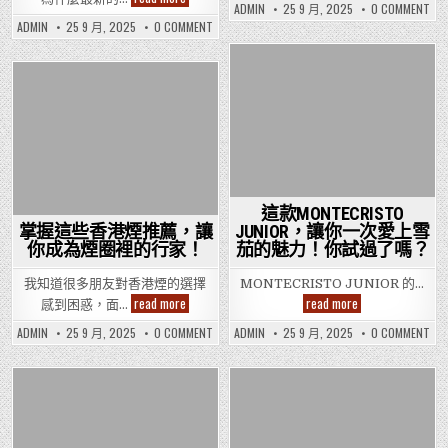
好
飲
密
特
ON
推
ADMIN
25 9 月, 2025
0 COMMENT
酒
了
我
克
薦
推
ON
ADMIN
25 9 月, 2025
0 COMMENT
十
試
里
讓
薦
蒙
款
飲
斯
人
讓
特
黑
了
托
驚
人
克
船
十
小
喜
驚
里
Posted
款
長
喜
號
斯
不
黑
小
不
Posted
托
2
已！
in
船
雪
已！
小
號，
長
in
茄，
號
居
小
發
2
然
雪
號，
現
成
茄
居
這
為
發
然
口
現
2025
成
味
這
年
為
竟
口
最
2025
然
味
這款MONTECRISTO
受
年
有
竟
歡
最
掌握這些香港煙推薦，讓
JUNIOR，讓你一次愛上雪
然
這
迎
受
有
你成為煙圈裡的行家！
茄的魅力！你試過了嗎？
麼
歡
的
這
大
迎
雪
麼
的
的
茄，
大
我知道很多朋友對香港煙的選擇
MONTECRISTO JUNIOR 的…
驚
雪
你
的
掌
這
茄，
喜！
read more
read more
感到困惑，面…
試
驚
你
握
款
過
喜
試
這
MONTECRISTO
ON
ON
了
ADMIN
25 9 月, 2025
0 COMMENT
ADMIN
25 9 月, 2025
0 COMMENT
過
些
JUNIOR，
掌
這
嗎？
了
香
讓
握
款
嗎？
港
你
這
MO
煙
一
些
JU
推
香
次
讓
Posted
港
Posted
你
薦，
愛
煙
一
讓
上
in
in
推
次
你
雪
薦，
愛
成
茄