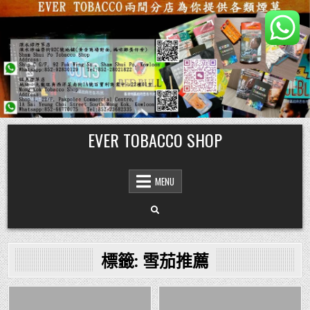
Skip
EVER TOBACCO SHOP
to
content
MENU
標籤:
雪茄推薦