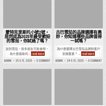
Posted
Posted
in
in
蒙特克里斯托小號2號，
古巴雪茄的品牌選擇有奧
居然成為2025年最受歡迎
妙，你知道哪些品牌值得
的雪茄，你試過了嗎？
一試嗎？
說到雪茄，很多朋友可能會問，
為什麼選擇古巴雪茄品牌對客戶
蒙
古
read more
read more
為什麼最新的…
至關重要？ …
特
巴
克
雪
ON
ON
ADMIN
25 9 月, 2025
0 COMMENT
ADMIN
24 9 月, 2025
0 COMMENT
里
茄
蒙
古
斯
的
特
巴
托
品
克
雪
小
牌
里
茄
號
斯
選
的
Posted
托
Posted
品
2
擇
小
牌
號，
有
in
in
號
選
居
奧
2
擇
然
妙，
號，
有
成
你
居
奧
為
知
然
妙
2025
道
成
你
年
哪
為
知
最
些
2025
道
受
品
年
哪