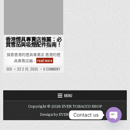
Posted
in
香港煙具專賣店推薦：必
買雪茄與吸煙配件指南！
探索香港的煙具專賣店 香港的煙
香
read more
具專賣店遍…
港
煙
ON
SEO
22 2 月, 2025
0 COMMENT
具
香
專
港
賣
煙
店
具
推
專
賣
薦：
店
必
MENU
推
買
薦：
雪
必
茄
Copyright © 2026 EVER TOBACCO SHOP
買
與
雪
吸
茄
Contact us
Design by EVERCIGAR.COM
煙
與
配
吸
件
OPEN
煙
指
CHATY
配