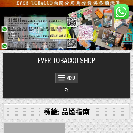
Skip
EVER TOBACCO SHOP
to
content
MENU
標籤:
品煙指南