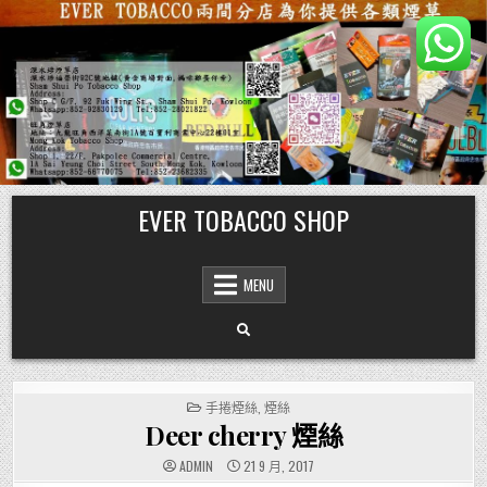
Skip
EVER TOBACCO SHOP
to
content
MENU
POSTED
手捲煙絲
,
煙絲
IN
Deer cherry 煙絲
ADMIN
21 9 月, 2017