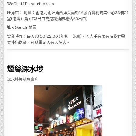
WeChat ID: evertobacco
旺角店： 地址：香港九龍旺角西洋菜南街1A號百寶利商業中心22樓01
室(港鐵旺角站E2出口或港鐵油麻地站A2出口)
進入Google地圖
營業時間：每天13:00-22:00 (年初一休息)，因人手有限有時我們需
要外出送貨，可致電是否有人在店。
煙絲深水埗
深水埗煙絲專賣店