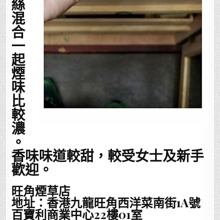
絲
混
合
一
起
煙
味
比
較
濃
。
香味味道較甜，較受女士及新手
歡迎。
旺角煙草店
地址：香港九龍旺角西洋菜南街1A號
百寶利商業中心22樓01室