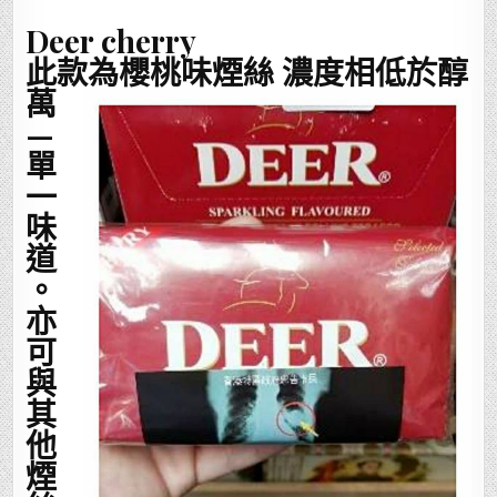
Deer cherry
此款為櫻桃味煙絲 濃度相低於醇
萬
—
單
一
味
道
。
亦
可
與
其
他
煙