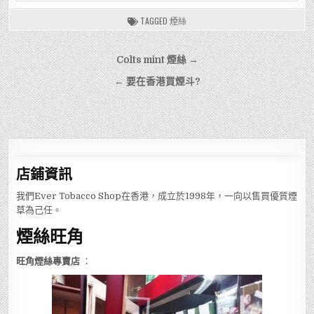
TAGGED
煙絲
文
Colts mint 煙絲 →
章
← 要在香港買煙斗?
導
覽
店鋪
資訊
我們Ever Tobacco Shop在香港，成立於1998年，一向以售買優質煙
草為己任。
煙絲旺角
旺角煙絲專賣店
：