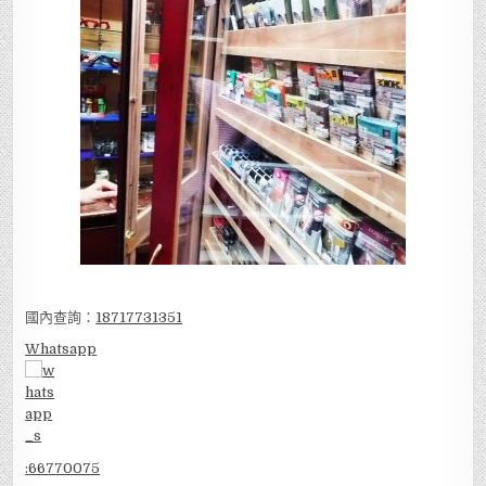
國內查詢：
18717731351
Whatsapp
:
66770075