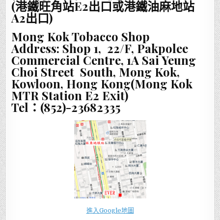
(港鐵旺角站E2出口或港鐵油麻地站
A2出口)
Mong Kok Tobacco Shop
Address: Shop 1, 22/F, Pakpolee
Commercial Centre, 1A Sai Yeung
Choi Street South, Mong Kok,
Kowloon, Hong Kong(Mong Kok
MTR Station E2 Exit)
Tel：(852)-23682335
進入Google地圖