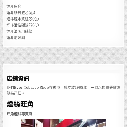
煙斗皮套
煙斗紙質瀘芯(心)
煙斗輕木質瀘芯(心)
煙斗活性碳瀘芯(心)
煙斗清潔用綿條
煙斗助燃網
店鋪
資訊
我們Ever Tobacco Shop在香港，成立於1998年，一向以售買優質煙
草為己任。
煙絲旺角
旺角煙絲專賣店
：