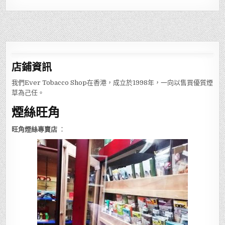
店鋪
資訊
我們Ever Tobacco Shop在香港，成立於1998年，一向以售買優質煙
草為己任。
煙絲旺角
旺角煙絲專賣店
：