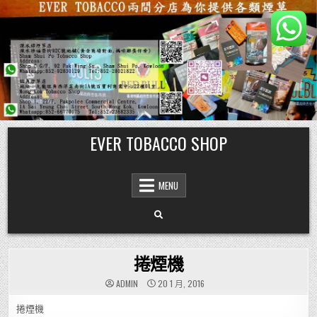
Skip
EVER TOBACCO SHOP
to
content
MENU
捲煙機
ADMIN
20 1 月, 2016
捲煙機