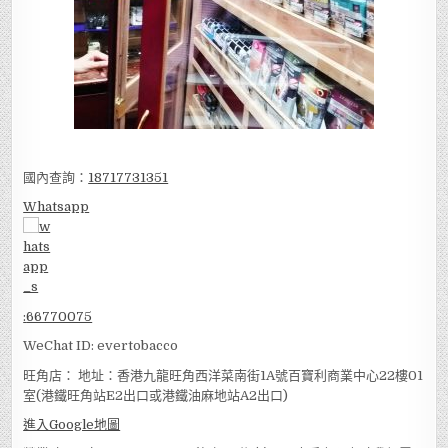
國內查詢：
18717731351
Whatsapp
:
66770075
WeChat ID: evertobacco
旺角店： 地址：香港九龍旺角西洋菜南街1A號百寶利商業中心22樓01
室(港鐵旺角站E2出口或港鐵油麻地站A2出口)
進入Google地圖