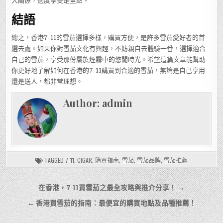
大關係，適度享受是重點。
結語
總之，香港7-11的雪茄選擇多樣，購買方便，是許多雪茄愛好者的首
選去處。如果你對雪茄文化有興趣，不妨親自去體驗一番，選擇適合
自己的雪茄，享受那份屬於煙霧中的悠閒時光。希望這篇文章能幫助
你更好地了解如何在香港的7-11購買到合適的雪茄，無論是自己享用
還是送人，都非常理想。
Author:
admin
TAGGED
7-11
,
CIGAR
,
購買指南
,
雪茄
,
雪茄品牌
,
雪茄推薦
文
在香港，7-11買雪茄之最全攻略與推介分享！ →
章
← 香港買雪茄的指南：最便宜的購買地點及品種推薦！
導