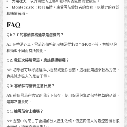
大衛杜夫
：以其精緻的工藝和獨特的香氣而廣受歡迎。
Montecristo
：經典品牌，廣受雪茄愛好者的青睞，以穩定的品質
和味道著稱。
FAQ
Q1: 7-11的雪茄價格通常是怎樣的？
A1: 在香港7-11，雪茄的價格範圍通常從$30至$400不等，根據品牌
和類型不同而有所變化。
Q2: 我初次接觸雪茄，應該選擇哪種？
A2: 初學者可以考慮選擇小雪茄或迷你雪茄，這樣使用起來較為方便，
也能減少吸入的尼古丁量。
Q3: 雪茄保存需要注意什麼？
A3: 確保雪茄在適當的濕度下保存，使用保濕包幫助保持煙草的品質，
是非常重要的。
Q4: 抽雪茄會上癮嗎？
A4: 雪茄中的尼古丁會讓部分人產生依賴，但這與個人的吸煙習慣有很