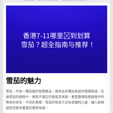
香
港
7-
11
哪
里
买
到
划
算
雪
茄？
超
全
指
南
与
推
荐！
雪茄的魅力
雪茄，作為一種高檔的吸煙產品，通常由多種加長型的煙葉製成。在
抽雪茄的過程中，焦點不僅在於香氣及味道，更是整個吸煙過程中所
帶來的享受。不同於香煙，雪茄的吸食方式有其獨特之處，讓人能夠
感受到更為豐富的煙草味道。