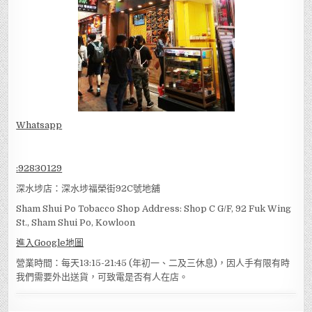
Whatsapp
:
92830129
深水埗店：深水埗福榮街92C號地舖
Sham Shui Po Tobacco Shop Address: Shop C G/F, 92 Fuk Wing
St., Sham Shui Po, Kowloon
進入Google地圖