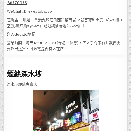
:
66770075
WeChat ID: evertobacco
旺角店： 地址：香港九龍旺角西洋菜南街1A號百寶利商業中心22樓01
室(港鐵旺角站E2出口或港鐵油麻地站A2出口)
進入Google地圖
營業時間：每天13:00-22:00 (年初一休息)，因人手有限有時我們需
要外出送貨，可致電是否有人在店。
煙絲深水埗
深水埗煙絲專賣店