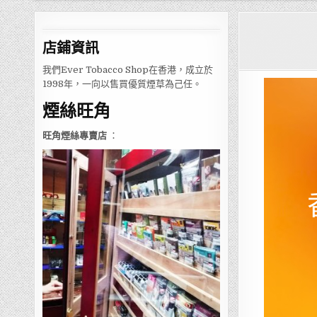
店鋪
資訊
我們Ever Tobacco Shop在香港，成立於
1998年，一向以售買優質煙草為己任。
煙絲旺角
旺角煙絲專賣店
：