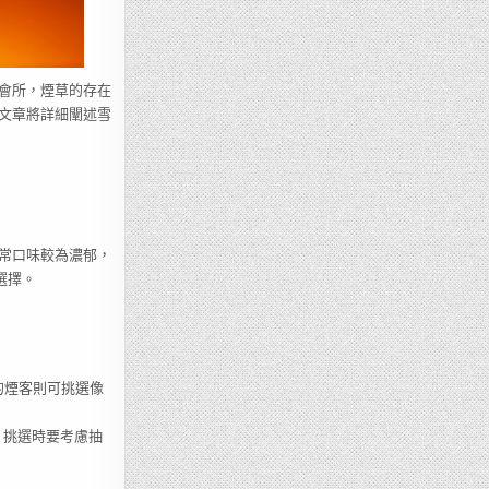
會所，煙草的存在
文章將詳細闡述雪
常口味較為濃郁，
選擇。
的煙客則可挑選像
，挑選時要考慮抽