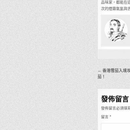
品味家，都能在
次的煙霧氤氳與
文
← 香港雪茄入境
章
茄！
導
覽
發佈留言
發佈留言必須填
留言
*