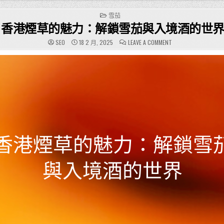
POSTED
雪茄
IN
香港煙草的魅力：解鎖雪茄與入境酒的世
ON
SEO
18 2 月, 2025
LEAVE A COMMENT
香
港
煙
草
的
魅
力：
解
鎖
雪
茄
與
入
境
酒
的
世
界