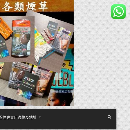
煙絲手卷煙專賣店聯絡及地址