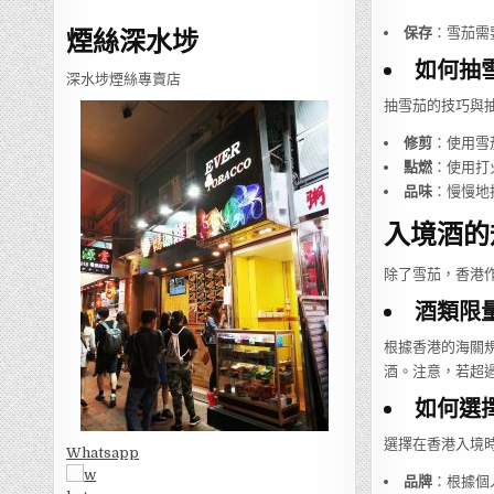
煙絲深水埗
保存
：雪茄需
如何抽
深水埗煙絲專賣店
抽雪茄的技巧與
修剪
：使用雪
點燃
：使用打
品味
：慢慢地
入境酒的
除了雪茄，香港
酒類限
根據香港的海關規
酒。注意，若超
如何選
選擇在香港入境
Whatsapp
品牌
：根據個