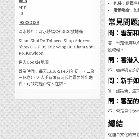
包裝
：選擇易
活動場合
：如
常見問題解
:
92830129
問：雪茄和
深水埗店：深水埗福榮街92C號地舖
Sham Shui Po Tobacco Shop Address:
答：雪茄使用整
Shop C G/F, 92 Fuk Wing St., Sham Shui
感較輕。
Po, Kowloon
問：香港入
進入Google地圖
答：如超過允許
營業時間：每天13:15-21:45 (年初一、二及
三休息)，因人手有限有時我們需要外出送
問：新手如
貨，可致電是否有人在店。
答：建議新手選
問：雪茄的
答：雪茄最佳儲存
總結
從煙草文化的根