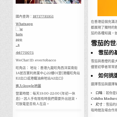
國內查詢：
18717731351
在香港這個充滿
Whatsapp
都展現了獨特的
茄的各種知識，
雪茄的世
雪茄的
:
66770075
WeChat ID: evertobacco
雪茄與香煙的最
儘管初學者常常
旺角店： 地址：香港九龍旺角西洋菜南街
1A號百寶利商業中心22樓01室(港鐵旺角站
如何挑
E2出口或港鐵油麻地站A2出口)
選擇雪茄與選擇
進入Google地圖
口味
：若你是
營業時間：每天13:00-22:00 (年初一休
Cohiba Madur
息)，因人手有限有時我們需要外出送貨，
可致電是否有人在店。
尺寸
：雪茄的
吸時間及場合作