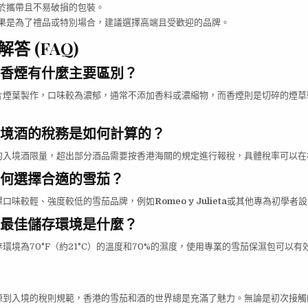
於攜帶且不易破損的包裝。
果是為了禮品或特別場合，建議選擇高端且受歡迎的品牌。
答 (FAQ)
香煙有什麼主要區別？
片煙葉製作，口味較為濃郁，通常不添加香料或濃縮物，而香煙則是切碎的煙草
境酒的稅務是如何計算的？
的入境酒限量，超出部分酒品需要按香港海關的規定進行報稅，具體稅率可以在
何選擇合適的雪茄？
擇口味較輕、強度較低的雪茄品牌，例如
Romeo y Julieta
或其他專為初學者設
最佳儲存環境是什麼？
環境為70°F（約21°C）的溫度和70%的濕度，使用專業的雪茄保濕包可以有
源到入境的稅則規範，香港的雪茄和酒的世界總是充滿了魅力。無論是初次接觸