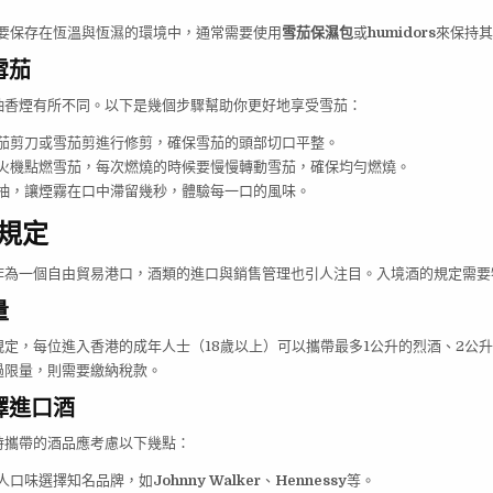
要保存在恆溫與恆濕的環境中，通常需要使用
雪茄保濕包
或
humidors
來保持其
雪茄
抽香煙有所不同。以下是幾個步驟幫助你更好地享受雪茄：
茄剪刀或雪茄剪進行修剪，確保雪茄的頭部切口平整。
火機點燃雪茄，每次燃燒的時候要慢慢轉動雪茄，確保均勻燃燒。
抽，讓煙霧在口中滯留幾秒，體驗每一口的風味。
規定
作為一個自由貿易港口，酒類的進口與銷售管理也引人注目。入境酒的規定需要
量
定，每位進入香港的成年人士（18歲以上）可以攜帶最多1公升的烈酒、2公
過限量，則需要繳納稅款。
擇進口酒
時攜帶的酒品應考慮以下幾點：
人口味選擇知名品牌，如
Johnny Walker
、
Hennessy
等。