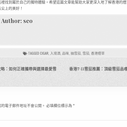
這裡找到屬於自己的獨特體驗。希望這篇文章能幫助大家更深入地了解香港的煙
舌尖上的美好！
Author:
seo
TAGGED
CIGAR
,
入境酒
,
品味
,
抽雪茄
,
雪茄
,
香港煙草
攻略：如何正確攜帶與選擇最愛雪
香港7-11雪茄推薦：頂級雪茄品
寫的電子郵件地址不會公開。
必填欄位標示為
*