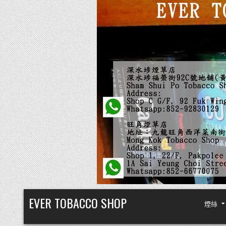
Skip
EVER TOBACCO SHOP
煙絲
to
content