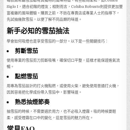
每款高希霸雪茄都有其獨特的風味特徵。有些較為柔和，如Cohiba
Siglo I，適合初階的煙友；相對而言，Cohiba Robusto則提供更加豐
富複雜的風味體驗。購買之前，不妨在專賣店或專業人士的指導下，
先試抽幾款雪茄，以便了解不同品類的味道。
新手必知的雪茄抽法
學會如何吸煙也是享受雪茄的一部分。以下是一些關鍵技巧：
剪斷雪茄
使用專業的雪茄剪刀剪斷吸嘴，確保切口平整，這樣才能保證進氣流
暢。
點燃雪茄
用專為雪茄設計的打火機點燃，或使用火柴，避免使用普通打火機，
因其容易把化學成份帶入雪茄中，影響味道。
熟悉抽煙節奏
抽雪茄的時候，不需要過於用力，也不必吸入煙霧。吸的時候要輕
柔，感受煙霧在口中的變化，這是雪茄的魅力所在。
常見FAQ