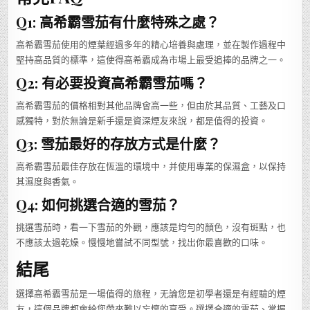
Q1: 高希霸雪茄有什麼特殊之處？
高希霸雪茄使用的煙葉經過多年的精心培養與處理，並在製作過程中
堅持高品質的標準，這使得高希霸成為市場上最受追捧的品牌之一。
Q2: 有必要投資高希霸雪茄嗎？
高希霸雪茄的價格相對其他品牌會高一些，但由於其品質、工藝及口
感獨特，對於無論是新手還是資深煙友來說，都是值得的投資。
Q3: 雪茄最好的存放方式是什麼？
高希霸雪茄最佳存放在恆溫的環境中，并使用專業的保濕盒，以保持
其濕度與香氣。
Q4: 如何挑選合適的雪茄？
挑選雪茄時，看一下雪茄的外觀，應該是均勻的顏色，沒有斑點，也
不應該太過乾燥。慢慢地嘗試不同型號，找出你最喜歡的口味。
結尾
選擇高希霸雪茄是一場值得的旅程，无論您是初學者還是有經驗的煙
友，這個品牌都會給您帶來難以忘懷的享受。選擇合適的雪茄、掌握