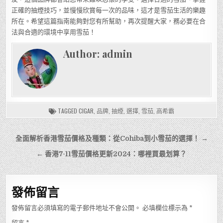
正確的抽煙技巧，並慢慢欣賞每一次的品味，這才是雪茄生活的樂趣
所在。希望這篇指南能夠對您有所幫助，再次提醒大家，務必要在合
法與合適的環境中享用雪茄！
Author:
admin
TAGGED
CIGAR
,
品牌
,
抽煙
,
選擇
,
雪茄
,
高希霸
文
全面解析香港雪茄價格及種類：從Cohiba到小雪茄的選擇！ →
章
← 香港7-11雪茄價格更新2024：哪裡買最划算？
導
覽
發佈留言
發佈留言必須填寫的電子郵件地址不會公開。
必填欄位標示為
*
留言
*