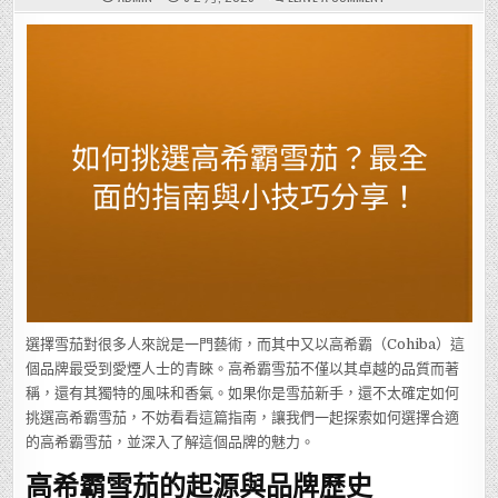
如
何
挑
選
高
希
霸
雪
茄？
最
全
面
的
指
南
與
小
技
巧
分
享！
選擇雪茄對很多人來說是一門藝術，而其中又以高希霸（Cohiba）這
個品牌最受到愛煙人士的青睞。高希霸雪茄不僅以其卓越的品質而著
稱，還有其獨特的風味和香氣。如果你是雪茄新手，還不太確定如何
挑選高希霸雪茄，不妨看看這篇指南，讓我們一起探索如何選擇合適
的高希霸雪茄，並深入了解這個品牌的魅力。
高希霸雪茄的起源與品牌歷史