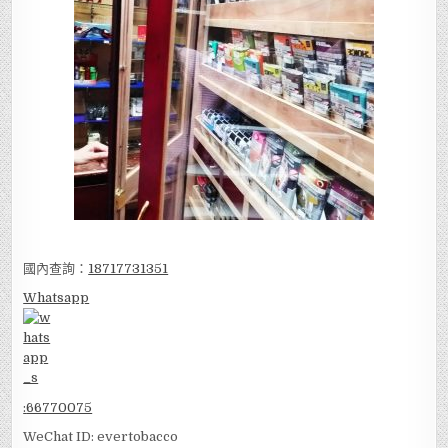
國內查詢：
18717731351
Whatsapp
:
66770075
WeChat ID: evertobacco